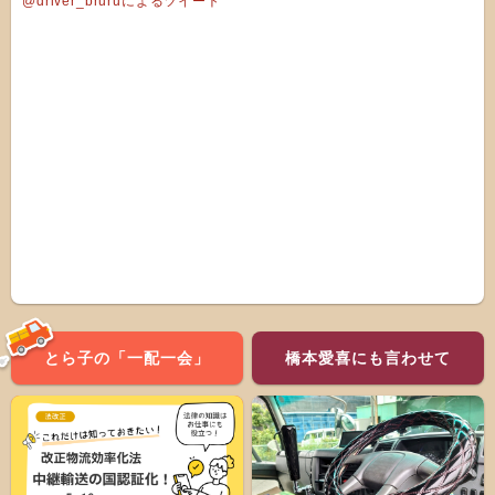
@driver_bruruによるツイート
とら子の「一配一会」
橋本愛喜にも言わせて