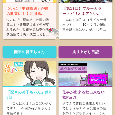
ついに「中継輸送」が国
【第13回】ブルーカラ
の政策に！？共用拠...
ー・ビリオネアとい...
ついに「中継輸送」が国の政
こんにちは(´-ω-`) ライター橋
策に！？共用拠点化で何が変
本です。 10～２月の繁忙
わるのか 改正物流効率化法が
期を越えたはいいが、 今年...
参議院で可決・成立しまし
た。 &nb...
配車の荷子ちゃん
成り上がり日記
『配車の荷子ちゃん』第2
仕事が出来る奴出来ない
8話
奴Part3
こんばんは！たこぱいそん
さてさて皆様ご機嫌よろしい
です！ 今回の荷子ちゃんは
でしょうか？ 今回は前回の続
電話の着信...
きのトンデモドライバーくん