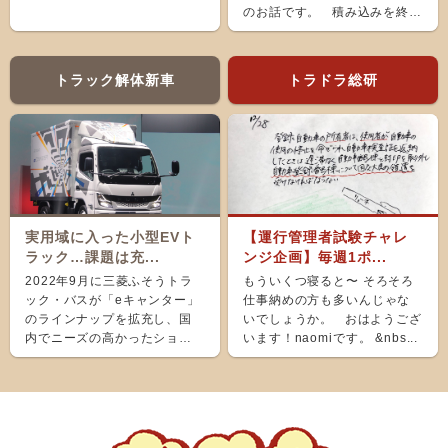
のお話です。 積み込みを終
え、ホッと...
トラック解体新車
トラドラ総研
実用域に入った小型EVト
【運行管理者試験チャレ
ラック…課題は充...
ンジ企画】毎週1ポ...
2022年9月に三菱ふそうトラ
もういくつ寝ると〜 そろそろ
ック・バスが「eキャンター」
仕事納めの方も多いんじゃな
のラインナップを拡充し、国
いでしょうか。 おはようござ
内でニーズの高かったショー
います！naomiです。 &nbs...
ト＆ナローボディ（G...