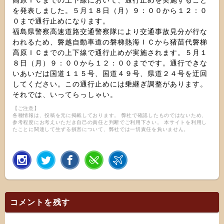
高原ＩＣまでの上下線において、通行止めを実施すること
を発表しました。５月１８日（月）９：００から１２：０
０まで通行止めになります。
福島県警察高速道路交通警察隊により交通事故見分が行な
われるため、磐越自動車道の磐梯熱海ＩＣから猪苗代磐梯
高原ＩＣまでの上下線で通行止めが実施されます。５月１
８日（月）９：００から１２：００までです。通行できな
いあいだは国道１１５号、国道４９号、県道２４号を迂回
してください。この通行止めには乗継ぎ調整があります。
それでは、いってらっしゃい。
【ご注意】
各種情報は、投稿を元に掲載しております。 弊社で確認したものではないため、
参考程度にお考えいただき自己の責任と判断でご利用下さい。 本サイトを利用し
たことに関連して生ずる損害について、弊社では一切責任を負いません。
コメントを残す