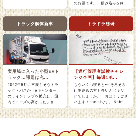
のお話です。 積み込みを終
え、ホッと...
トラック解体新車
トラドラ総研
実用域に入った小型EVト
【運行管理者試験チャレ
ラック…課題は充...
ンジ企画】毎週1ポ...
2022年9月に三菱ふそうトラ
もういくつ寝ると〜 そろそろ
ック・バスが「eキャンター」
仕事納めの方も多いんじゃな
のラインナップを拡充し、国
いでしょうか。 おはようござ
内でニーズの高かったショー
います！naomiです。 &nbs...
ト＆ナローボディ（G...