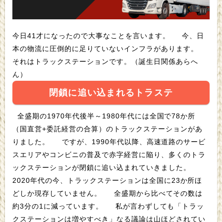
今日41才になったので大事なことを言います。 今、日
本の物流に圧倒的に足りていないインフラがあります。
それはトラックステーションです。（誕生日関係あらへ
ん）
閉鎖に追い込まれるトラステ
全盛期の1970年代後半～1980年代には全国で78か所
（国直営+委託経営の合算）のトラックステーションがあ
りました。 ですが、1990年代以降、高速道路のサービ
スエリアやコンビニの普及で赤字経営に陥り、多くのトラ
ックステーションが閉鎖に追い込まれていきました。
2020年代の今、トラックステーションは全国に23か所ほ
どしか現存していません。 全盛期から比べてその数は
約3分の1に減っています。 私が言わずしても「トラッ
クステーションは増やすべき」なる議論は山ほどされてい