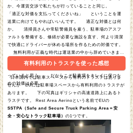
か、今運賃交渉で私たちが行っていることと同じ。
「適正な対価を支払ってくださいね」 ということを運
送業に向けてもやればいいんです。 適正な対価とは何
か。 清掃員さんや常駐警備員を雇う、駐車場のアスフ
ァルトを整備する、修繕が必要な施設を直す、何より清潔
で快適にドライバーが休める場所を作るための対価です。
無料利用が正義な時代は運送業の中から辞めていきませ
んか、という提案。 トラステの宿泊施設よりも駐車場
有料利用のトラステを使った感想
でトラックで寝る方が断然いい、というドライバーさんだ
っていると思う。 だからこそ駐車場をキレイに保つた
日本国内では駐車スペースから有料のトラステはありま
めの対価は必要。
せんが EUには駐車場スペースから有料利用のトラステが
あります。 下の写真はギリシャの高速道路上にあるト
ラステです。 Rest Area Aerinoという名前でEUの
SSTPA（Safe and Secure Truck Parking Area＝安
全・安心なトラック駐車場）
の1つです。