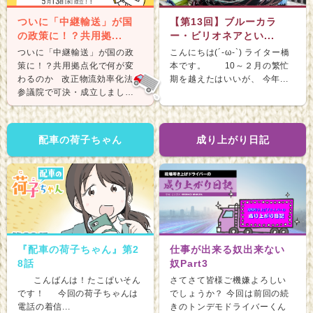
ついに「中継輸送」が国
【第13回】ブルーカラ
の政策に！？共用拠...
ー・ビリオネアとい...
ついに「中継輸送」が国の政
こんにちは(´-ω-`) ライター橋
策に！？共用拠点化で何が変
本です。 10～２月の繁忙
わるのか 改正物流効率化法が
期を越えたはいいが、 今年...
参議院で可決・成立しまし
た。 &nb...
配車の荷子ちゃん
成り上がり日記
『配車の荷子ちゃん』第2
仕事が出来る奴出来ない
8話
奴Part3
こんばんは！たこぱいそん
さてさて皆様ご機嫌よろしい
です！ 今回の荷子ちゃんは
でしょうか？ 今回は前回の続
電話の着信...
きのトンデモドライバーくん