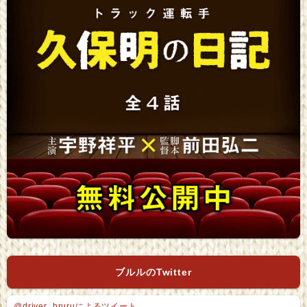
ブルルのTwitter
@driver_bruruによるツイート