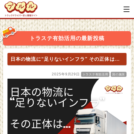
トラステ有効活用の最新投稿
日本の物流に“足りないインフラ” その正体は…
2025年9月29日
トラステ有効活用
国の施策