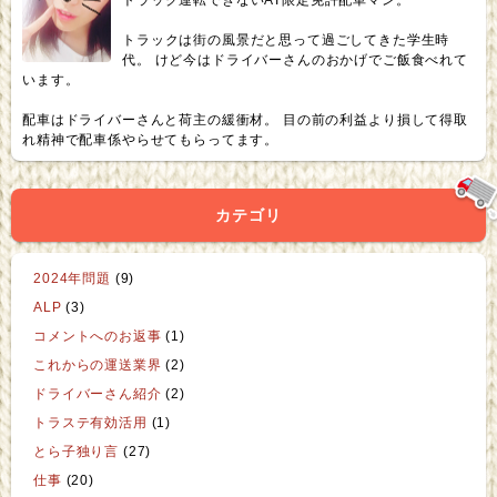
トラックは街の風景だと思って過ごしてきた学生時
代。 けど今はドライバーさんのおかげでご飯食べれて
います。
配車はドライバーさんと荷主の緩衝材。 目の前の利益より損して得取
れ精神で配車係やらせてもらってます。
カテゴリ
2024年問題
(9)
ALP
(3)
コメントへのお返事
(1)
これからの運送業界
(2)
ドライバーさん紹介
(2)
トラステ有効活用
(1)
とら子独り言
(27)
仕事
(20)