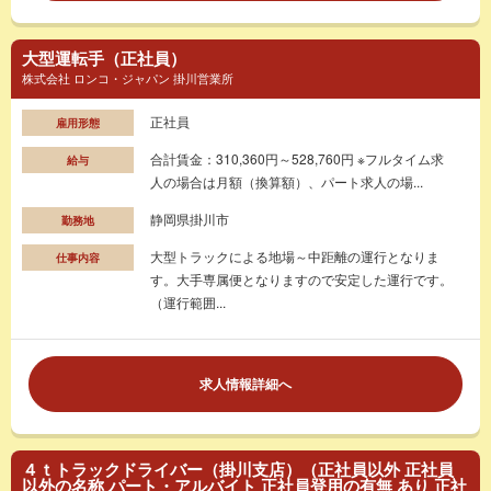
大型運転手（正社員）
株式会社 ロンコ・ジャパン 掛川営業所
正社員
雇用形態
合計賃金：310,360円～528,760円 ※フルタイム求
給与
人の場合は月額（換算額）、パート求人の場...
静岡県掛川市
勤務地
大型トラックによる地場～中距離の運行となりま
仕事内容
す。大手専属便となりますので安定した運行です。
（運行範囲...
求人情報詳細へ
４ｔトラックドライバー（掛川支店）（正社員以外 正社員
以外の名称 パート・アルバイト 正社員登用の有無 あり 正社