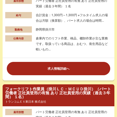
パート労働者 正社員登用の有無 あり 正社員登用の
雇用形態
実績（過去３年間） １名
合計賃金：1,300円～1,300円 ※フルタイム求人の場
給与
合は月額（換算額）、パート求人の場合は時間...
静岡県掛川市
勤務地
倉庫内でのリフト作業、検品、棚卸作業が主な業務
仕事内容
です。取扱っている商品は、おむつ、衛生用品など
軽いもの...
求人情報詳細へ
フォークリフト作業員（掛川ＬＣ・ＭＣＵＤ掛川）（パート
労働者 正社員登用の有無 あり 正社員登用の実績（過去３年
間） １名）
トランコムＥＸ東日本 株式会社
パート労働者 正社員登用の有無 あり 正社員登用の
雇用形態