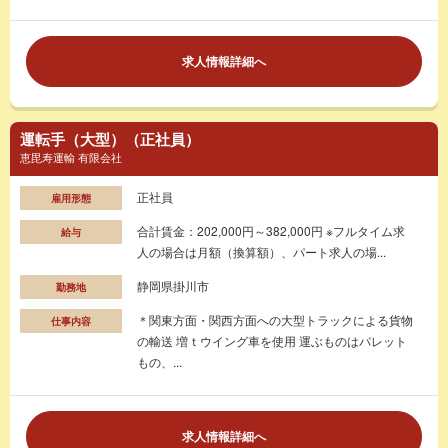
求人情報詳細へ
運転手（大型）（正社員）
恵毘寿運輸 有限会社
正社員
雇用形態
合計賃金：202,000円～382,000円 ※フルタイム求
給与
人の場合は月額（換算額）、パート求人の場...
静岡県掛川市
勤務地
＊関東方面・関西方面への大型トラックによる貨物
仕事内容
の輸送 増ｔウイング車を使用 運ぶものはパレット
もの、...
求人情報詳細へ