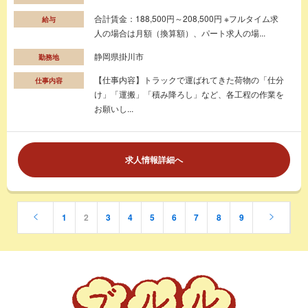
合計賃金：188,500円～208,500円 ※フルタイム求
給与
人の場合は月額（換算額）、パート求人の場...
静岡県掛川市
勤務地
【仕事内容】トラックで運ばれてきた荷物の「仕分
仕事内容
け」「運搬」「積み降ろし」など、各工程の作業を
お願いし...
求人情報詳細へ
1
2
3
4
5
6
7
8
9