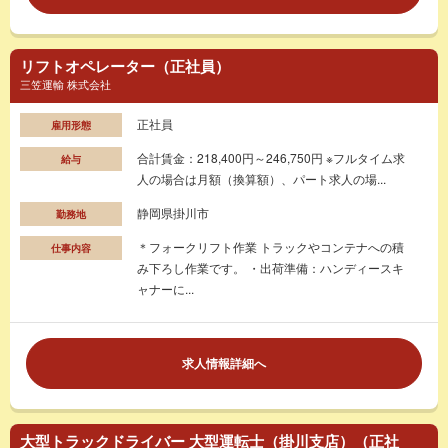
リフトオペレーター（正社員）
三笠運輸 株式会社
正社員
雇用形態
合計賃金：218,400円～246,750円 ※フルタイム求
給与
人の場合は月額（換算額）、パート求人の場...
静岡県掛川市
勤務地
＊フォークリフト作業 トラックやコンテナへの積
仕事内容
み下ろし作業です。 ・出荷準備：ハンディースキ
ャナーに...
求人情報詳細へ
大型トラックドライバー 大型運転士（掛川支店）（正社