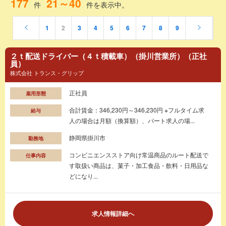
177
21～40
件
件を表示中。
1
2
3
4
5
6
7
8
9
２ｔ配送ドライバー（４ｔ積載車）（掛川営業所）（正社
員）
株式会社 トランス・グリップ
正社員
雇用形態
合計賃金：346,230円～346,230円 ※フルタイム求
給与
人の場合は月額（換算額）、パート求人の場...
静岡県掛川市
勤務地
コンビニエンスストア向け常温商品のルート配送で
仕事内容
す取扱い商品は、菓子・加工食品・飲料・日用品な
どになり...
求人情報詳細へ