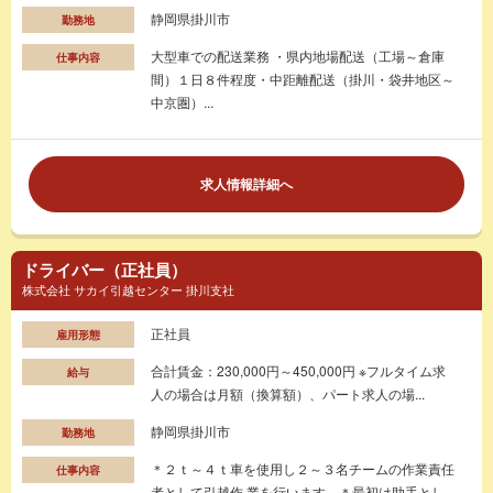
静岡県掛川市
勤務地
大型車での配送業務 ・県内地場配送（工場～倉庫
仕事内容
間）１日８件程度・中距離配送（掛川・袋井地区～
中京圏）...
求人情報詳細へ
ドライバー（正社員）
株式会社 サカイ引越センター 掛川支社
正社員
雇用形態
合計賃金：230,000円～450,000円 ※フルタイム求
給与
人の場合は月額（換算額）、パート求人の場...
静岡県掛川市
勤務地
＊２ｔ～４ｔ車を使用し２～３名チームの作業責任
仕事内容
者として引越作 業を行います。＊最初は助手とし