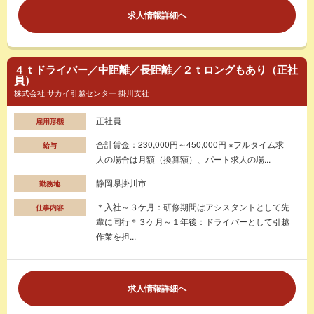
求人情報詳細へ
４ｔドライバー／中距離／長距離／２ｔロングもあり（正社
員）
株式会社 サカイ引越センター 掛川支社
正社員
雇用形態
合計賃金：230,000円～450,000円 ※フルタイム求
給与
人の場合は月額（換算額）、パート求人の場...
静岡県掛川市
勤務地
＊入社～３ケ月：研修期間はアシスタントとして先
仕事内容
輩に同行＊３ケ月～１年後：ドライバーとして引越
作業を担...
求人情報詳細へ