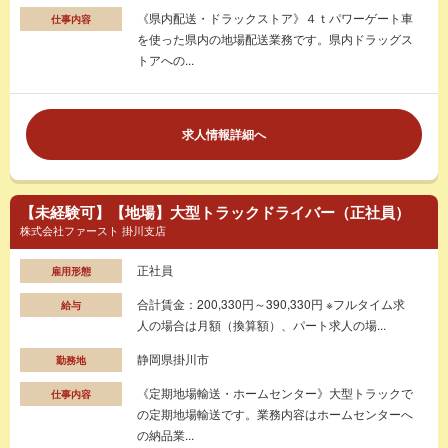
《県内配送・ドラックストア》４ｔパワーゲート車
仕事内容
を使った県内の地場配送業務です。県内ドラッグス
トアへの...
求人情報詳細へ
【未経験可】【地場】大型トラックドライバー（正社員）
株式会社ファースト 掛川支店
正社員
雇用形態
合計賃金：200,330円～390,330円 ※フルタイム求
給与
人の場合は月額（換算額）、パート求人の場...
静岡県掛川市
勤務地
《定期地場輸送・ホームセンター》大型トラックで
仕事内容
の定期地場輸送です。業務内容はホームセンターへ
の納品業...