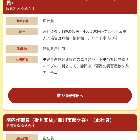
員）
駿遠運送 株式会社
正社員
雇用形態
合計賃金：180,000円～450,000円 ※フルタイム求
給与
人の場合は月額（換算額）、パート求人の場...
静岡県掛川市
勤務地
◆農畜産物関連輸送のエキスパート◆当社は静鉄グ
仕事内容
ループの一員として、静岡県中西部の農畜産物を県
内、全...
求人情報詳細へ
構内作業員（掛川支店／掛川市薗ケ谷）（正社員）
新潟運輸 株式会社
正社員
雇用形態