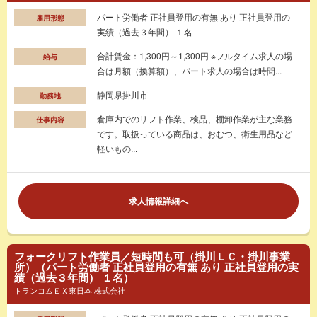
パート労働者 正社員登用の有無 あり 正社員登用の
雇用形態
実績（過去３年間） １名
合計賃金：1,300円～1,300円 ※フルタイム求人の場
給与
合は月額（換算額）、パート求人の場合は時間...
静岡県掛川市
勤務地
倉庫内でのリフト作業、検品、棚卸作業が主な業務
仕事内容
です。取扱っている商品は、おむつ、衛生用品など
軽いもの...
求人情報詳細へ
フォークリフト作業員／短時間も可（掛川ＬＣ・掛川事業
所）（パート労働者 正社員登用の有無 あり 正社員登用の実
績（過去３年間） １名）
トランコムＥＸ東日本 株式会社