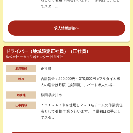
てスター...
求人情報詳細へ
ドライバー（地域限定正社員）（正社員）
株式会社 サカイ引越センター 掛川支社
正社員
雇用形態
合計賃金：250,000円～370,000円 ※フルタイム求
給与
人の場合は月額（換算額）、パート求人の場...
静岡県掛川市
勤務地
＊２ｔ～４ｔ車を使用し２～３名チームの作業責任
仕事内容
者として引越作 業を行います。 ＊最初は助手とし
てスタ...