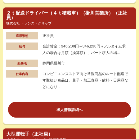
２ｔ配送ドライバー（４ｔ積載車）（掛川営業所）（正社
員）
株式会社 トランス・グリップ
正社員
雇用形態
合計賃金：346,230円～346,230円 ※フルタイム求
給与
人の場合は月額（換算額）、パート求人の場...
静岡県掛川市
勤務地
コンビニエンスストア向け常温商品のルート配送で
仕事内容
す取扱い商品は、菓子・加工食品・飲料・日用品な
どになり...
求人情報詳細へ
大型運転手（正社員）