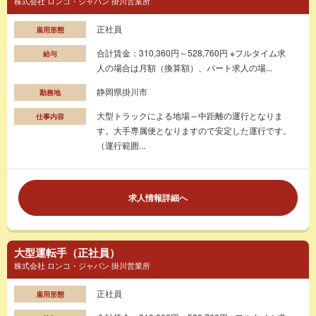
株式会社 ロンコ・ジャパン 掛川営業所
正社員
雇用形態
合計賃金：310,360円～528,760円 ※フルタイム求
給与
人の場合は月額（換算額）、パート求人の場...
静岡県掛川市
勤務地
大型トラックによる地場～中距離の運行となりま
仕事内容
す。大手専属便となりますので安定した運行です。
（運行範囲...
求人情報詳細へ
大型運転手（正社員）
株式会社 ロンコ・ジャパン 掛川営業所
正社員
雇用形態