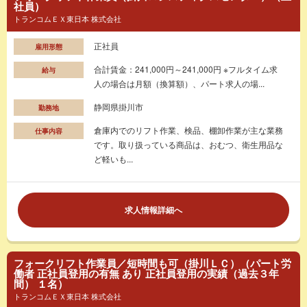
社員）
トランコムＥＸ東日本 株式会社
正社員
雇用形態
合計賃金：241,000円～241,000円 ※フルタイム求
給与
人の場合は月額（換算額）、パート求人の場...
静岡県掛川市
勤務地
倉庫内でのリフト作業、検品、棚卸作業が主な業務
仕事内容
です。取り扱っている商品は、おむつ、衛生用品な
ど軽いも...
求人情報詳細へ
フォークリフト作業員／短時間も可（掛川ＬＣ）（パート労
働者 正社員登用の有無 あり 正社員登用の実績（過去３年
間） １名）
トランコムＥＸ東日本 株式会社