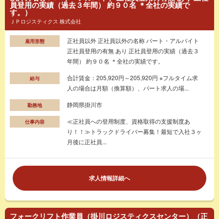
員登用の実績（過去３年間） 約９０名 ＊全社の実績で
す。）
ＪＰロジスティクス 株式会社
正社員以外 正社員以外の名称 パート・アルバイト
雇用形態
正社員登用の有無 あり 正社員登用の実績（過去３
年間） 約９０名 ＊全社の実績です。
合計賃金：205,920円～205,920円 ※フルタイム求
給与
人の場合は月額（換算額）、パート求人の場...
静岡県掛川市
勤務地
≪正社員への登用制度、資格取得の支援制度あ
仕事内容
り！！≫トラックドライバー募集！最短で入社３ヶ
月後に正社員...
求人情報詳細へ
フォークリフト作業員（掛川ロジスティクスセンター）（正