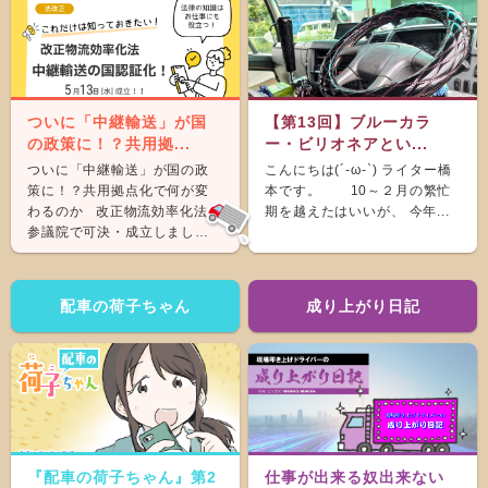
ついに「中継輸送」が国
【第13回】ブルーカラ
の政策に！？共用拠...
ー・ビリオネアとい...
ついに「中継輸送」が国の政
こんにちは(´-ω-`) ライター橋
策に！？共用拠点化で何が変
本です。 10～２月の繁忙
わるのか 改正物流効率化法が
期を越えたはいいが、 今年...
参議院で可決・成立しまし
た。 &nb...
配車の荷子ちゃん
成り上がり日記
『配車の荷子ちゃん』第2
仕事が出来る奴出来ない