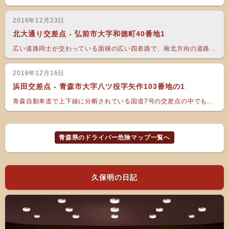
2016年12月23日
北大通り交差点 - 弘前市大字和徳町40番地1
広い道路同士が交わっている面積の広い四差路で、南北方向の道路...
2016年12月16日
浜田交差点 - 青森市大字八ツ役字矢作103番地の1
青森自動車道で上下線に分断されている国道7号の交差点の中でも...
青森県のドライバー危険マップ一覧へ
久保明の日記