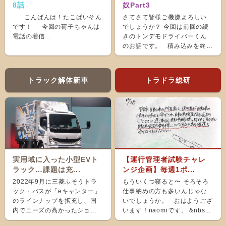
8話
奴Part3
こんばんは！たこぱいそん
さてさて皆様ご機嫌よろしい
です！ 今回の荷子ちゃんは
でしょうか？ 今回は前回の続
電話の着信...
きのトンデモドライバーくん
のお話です。 積み込みを終
え、ホッと...
トラック解体新車
トラドラ総研
実用域に入った小型EVト
【運行管理者試験チャレ
ラック…課題は充...
ンジ企画】毎週1ポ...
2022年9月に三菱ふそうトラ
もういくつ寝ると〜 そろそろ
ック・バスが「eキャンター」
仕事納めの方も多いんじゃな
のラインナップを拡充し、国
いでしょうか。 おはようござ
内でニーズの高かったショー
います！naomiです。 &nbs...
ト＆ナローボディ（G...