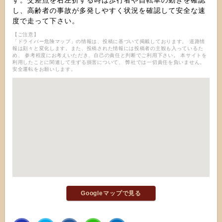
す。交差点を右左折する時は歩行者や自転車の動きを確認
し、高齢者の事故が多発しやすく状況を確認して安全な速
度で走って下さい。
【ご注意】
「ドライバー危険マップ」の情報は、投稿に基づいて掲載しております。 道路情
報は刻々と変化します。また、投稿された情報には投稿者の主観も入っているた
め、 参考程度にお考えいただき、自己の責任と判断でご利用下さい。 本サイトを
利用したことに関連して生ずる損害について、 弊社では一切責任を負いません。
安全運転をお願いします。
Googleマップで見る