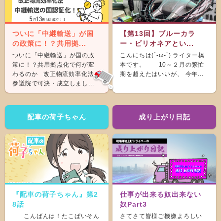
ついに「中継輸送」が国
【第13回】ブルーカラ
の政策に！？共用拠...
ー・ビリオネアとい...
ついに「中継輸送」が国の政
こんにちは(´-ω-`) ライター橋
策に！？共用拠点化で何が変
本です。 10～２月の繁忙
わるのか 改正物流効率化法が
期を越えたはいいが、 今年...
参議院で可決・成立しまし
た。 &nb...
配車の荷子ちゃん
成り上がり日記
『配車の荷子ちゃん』第2
仕事が出来る奴出来ない
8話
奴Part3
こんばんは！たこぱいそん
さてさて皆様ご機嫌よろしい