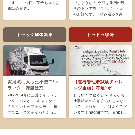
です！ 今回の荷子ちゃんは
でしょうか？ 今回は前回の続
電話の着信...
きのトンデモドライバーくん
のお話です。 積み込みを終
え、ホッと...
トラック解体新車
トラドラ総研
実用域に入った小型EVト
【運行管理者試験チャレ
ラック…課題は充...
ンジ企画】毎週1ポ...
2022年9月に三菱ふそうトラ
もういくつ寝ると〜 そろそろ
ック・バスが「eキャンター」
仕事納めの方も多いんじゃな
のラインナップを拡充し、国
いでしょうか。 おはようござ
内でニーズの高かったショー
います！naomiです。 &nbs...
ト＆ナローボディ（G...