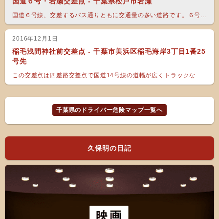
国道６号・岩瀬交差点 - 千葉県松戸市岩瀬
国道６号線、交差するバス通りともに交通量の多い道路です。６号...
2016年12月1日
稲毛浅間神社前交差点 - 千葉市美浜区稲毛海岸3丁目1番25
号先
この交差点は四差路交差点で国道14号線の道幅が広くトラックな...
千葉県のドライバー危険マップ一覧へ
久保明の日記