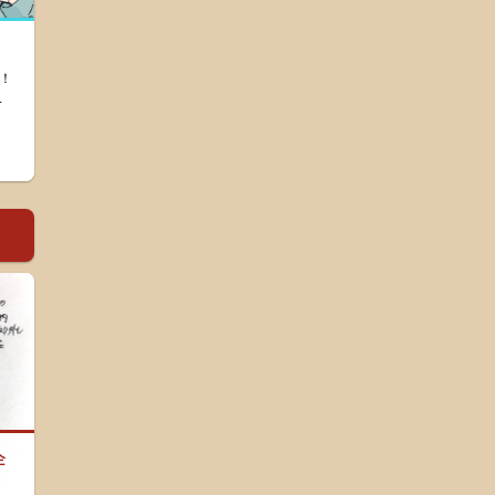
！
.
企