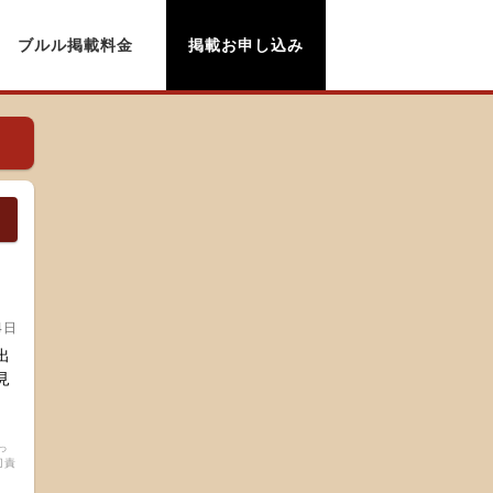
ブルル掲載料金
掲載お申し込み
4日
出
見
。
っ
切責