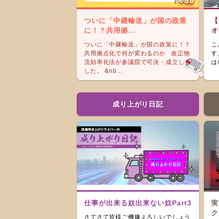
ついに「中継輸送」が国の政策
【
に！？共用拠...
オ
ついに「中継輸送」が国の政策に！？
こ
共用拠点化で何が変わるのか 改正物
す
流効率化法が参議院で可決・成立しま
は
した。 &nb...
成り上がり日記
仕事が出来る奴出来ない奴Part3
実
ク
さてさて皆様ご機嫌よろしいでしょう