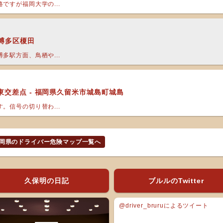
ですが福岡大学の...
市博多区榎田
多駅方面、鳥栖や...
交差点 - 福岡県久留米市城島町城島
。信号の切り替わ...
岡県のドライバー危険マップ一覧へ
久保明の日記
ブルルのTwitter
@driver_bruruによるツイート