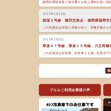
福岡外環状道路と福大通りを結ぶ便利の良い道路
2017年2月13日
国道３号線 榎田交差点 - 福岡県福岡
この交差点は付近に空港があり、宗像方面から博
2017年2月6日
県道４７号線、県道１５号線、六五郎橋東
この交差点は右折車、左折車とも多い交差点です
福
ブルルご利用企業様の声