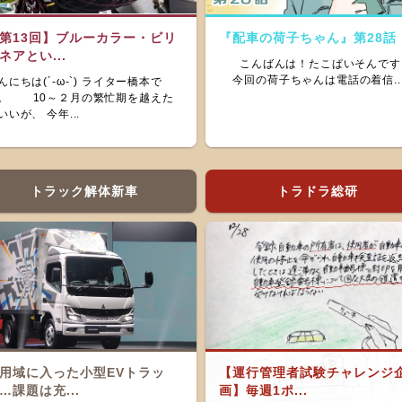
第13回】ブルーカラー・ビリ
『配車の荷子ちゃん』第28話
ネアとい...
こんばんは！たこぱいそんです
今回の荷子ちゃんは電話の着信..
んにちは(´-ω-`) ライター橋本で
。 10～２月の繁忙期を越えた
いいが、 今年...
トラック解体新車
トラドラ総研
用域に入った小型EVトラッ
【運行管理者試験チャレンジ
…課題は充...
画】毎週1ポ...