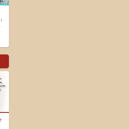
！
.
企