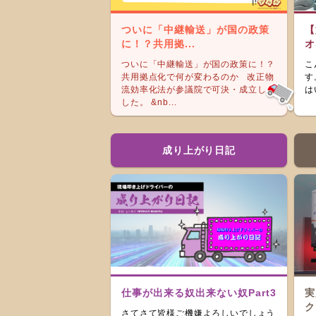
ついに「中継輸送」が国の政策
【
に！？共用拠...
オ
ついに「中継輸送」が国の政策に！？
こ
共用拠点化で何が変わるのか 改正物
す
流効率化法が参議院で可決・成立しま
は
した。 &nb...
成り上がり日記
仕事が出来る奴出来ない奴Part3
実
ク
さてさて皆様ご機嫌よろしいでしょう