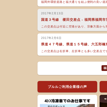
福岡外環状道路と福大通りを結ぶ便利の良い道路
2017年2月13日
国道３号線 榎田交差点 - 福岡県福岡
この交差点は付近に空港があり、宗像方面から博
2017年2月6日
県道４７号線、県道１５号線、六五郎橋東
この交差点は右折車、左折車とも多い交差点です
福
ブルルご利用企業様の声