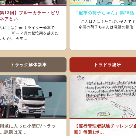
第13回】ブルーカラー・ビリ
『配車の荷子ちゃん』第28話
ネアとい...
こんばんは！たこぱいそんです
今回の荷子ちゃんは電話の着信..
んにちは(´-ω-`) ライター橋本で
。 10～２月の繁忙期を越えた
いいが、 今年...
トラック解体新車
トラドラ総研
用域に入った小型EVトラッ
【運行管理者試験チャレンジ
…課題は充...
画】毎週1ポ...