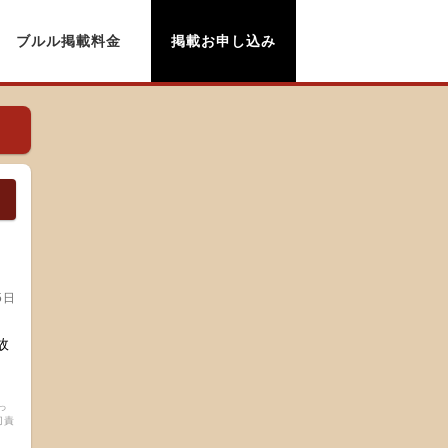
ブルル掲載料金
掲載お申し込み
5日
。
故
っ
切責