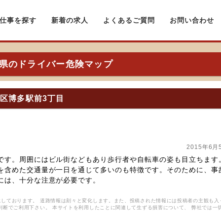
仕事を探す
新着の求人
よくあるご質問
お問い合わせ
県のドライバー危険マップ
多区博多駅前3丁目
2015年6月
です。周囲にはビル街などもあり歩行者や自転車の姿も目立ちます
を含めた交通量が一日を通じて多いのも特徴です。そのために、事
には、十分な注意が必要です。
しております。 道路情報は刻々と変化します。また、投稿された情報には投稿者の主観も入
判断でご利用下さい。 本サイトを利用したことに関連して生ずる損害について、 弊社では一