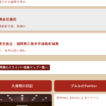
ですが福岡大学の...
市博多区榎田
多駅方面、鳥栖や...
交差点 - 福岡県久留米市城島町城島
。信号の切り替わ...
岡県のドライバー危険マップ一覧へ
久保明の日記
ブルルのTwitter
@driver_bruruによるツイート