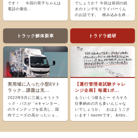
です！ 今回の荷子ちゃんは
でしょうか？ 今回は前回の続
電話の着信...
きのトンデモドライバーくん
のお話です。 積み込みを終
え、ホッと...
トラック解体新車
トラドラ総研
実用域に入った小型EVト
【運行管理者試験チャレ
ラック…課題は充...
ンジ企画】毎週1ポ...
2022年9月に三菱ふそうトラ
もういくつ寝ると〜 そろそろ
ック・バスが「eキャンター」
仕事納めの方も多いんじゃな
のラインナップを拡充し、国
いでしょうか。 おはようござ
内でニーズの高かったショー
います！naomiです。 &nbs...
ト＆ナローボディ（G...