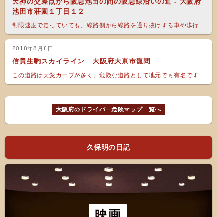
天神の交差点から阪急池田の間の阪急線沿いの道 - 大阪府
池田市荘園１丁目１２
制限速度で走っていても、線路側から線路を通り抜けする車や歩行...
2018年8月8日
信貴生駒スカイライン - 大阪府大東市龍間
この道路は大変カーブが多く、危険な道路として地元でも有名です...
大阪府のドライバー危険マップ一覧へ
久保明の日記