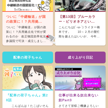
ついに「中継輸送」が国
【第13回】ブルーカラ
の政策に！？共用拠...
ー・ビリオネアとい...
ついに「中継輸送」が国の政
こんにちは(´-ω-`) ライター橋
策に！？共用拠点化で何が変
本です。 10～２月の繁忙
わるのか 改正物流効率化法が
期を越えたはいいが、 今年...
参議院で可決・成立しまし
た。 &nb...
配車の荷子ちゃん
成り上がり日記
『配車の荷子ちゃん』第2
仕事が出来る奴出来ない
8話
奴Part3
こんばんは！たこぱいそん
さてさて皆様ご機嫌よろしい