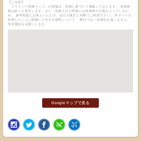
【ご注意】
「ドライバー危険マップ」の情報は、投稿に基づいて掲載しております。 道路情
報は刻々と変化します。また、投稿された情報には投稿者の主観も入っているた
め、 参考程度にお考えいただき、自己の責任と判断でご利用下さい。 本サイトを
利用したことに関連して生ずる損害について、 弊社では一切責任を負いません。
安全運転をお願いします。
Googleマップで見る