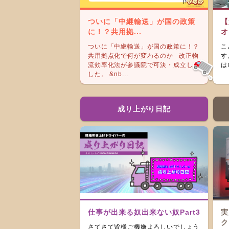
ついに「中継輸送」が国の政策
【
に！？共用拠...
オ
ついに「中継輸送」が国の政策に！？
こ
共用拠点化で何が変わるのか 改正物
す
流効率化法が参議院で可決・成立しま
は
した。 &nb...
成り上がり日記
仕事が出来る奴出来ない奴Part3
実
ク
さてさて皆様ご機嫌よろしいでしょう