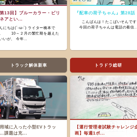
第13回】ブルーカラー・ビリ
『配車の荷子ちゃん』第28話
ネアとい...
こんばんは！たこぱいそんです
今回の荷子ちゃんは電話の着信..
んにちは(´-ω-`) ライター橋本で
。 10～２月の繁忙期を越えた
いいが、 今年...
トラック解体新車
トラドラ総研
用域に入った小型EVトラッ
【運行管理者試験チャレンジ
…課題は充...
画】毎週1ポ...