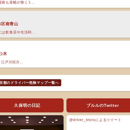
路も道幅が狭く１...
都港区南青山
は飲食店や生活利...
つ木
江戸川区方...
京都のドライバー危険マップ一覧へ
久保明の日記
ブルルのTwitter
@driver_bruruによるツイート