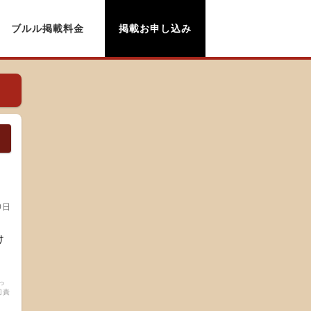
ブルル掲載料金
掲載お申し込み
0日
け
っ
切責