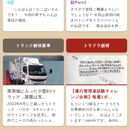
8話
奴Part3
こんばんは！たこぱいそん
さてさて皆様ご機嫌よろしい
です！ 今回の荷子ちゃんは
でしょうか？ 今回は前回の続
電話の着信...
きのトンデモドライバーくん
のお話です。 積み込みを終
え、ホッと...
トラック解体新車
トラドラ総研
実用域に入った小型EVト
【運行管理者試験チャレ
ラック…課題は充...
ンジ企画】毎週1ポ...
2022年9月に三菱ふそうトラ
もういくつ寝ると〜 そろそろ
ック・バスが「eキャンター」
仕事納めの方も多いんじゃな
のラインナップを拡充し、国
いでしょうか。 おはようござ
内でニーズの高かったショー
います！naomiです。 &nbs...
ト＆ナローボディ（G...