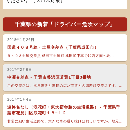
ください。（スパム対策）
千葉県の新着「ドライバー危険マップ」
2018年1月26日
国道４０８号線・土屋交差点（千葉県成田市）
Ｒ４０８土屋交差点 成田市土屋町 成田IC下車で印西方面へ走...
2017年2月9日
中瀬交差点 - 千葉市美浜区若葉1丁目3番地
この交差点は、湾岸道路と道幅の広い市道との四差路交差点です。...
2017年1月4日
道路名なし（浪花町・東大宿舎脇の生活道路） - 千葉県千
葉市花見川区浪花町１８−１２
非常に細い生活道路で、大きな車の通り抜けは難しいですが、地元...