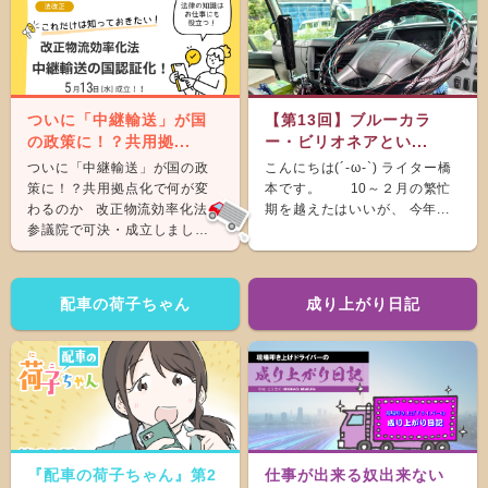
ついに「中継輸送」が国
【第13回】ブルーカラ
の政策に！？共用拠...
ー・ビリオネアとい...
ついに「中継輸送」が国の政
こんにちは(´-ω-`) ライター橋
策に！？共用拠点化で何が変
本です。 10～２月の繁忙
わるのか 改正物流効率化法が
期を越えたはいいが、 今年...
参議院で可決・成立しまし
た。 &nb...
配車の荷子ちゃん
成り上がり日記
『配車の荷子ちゃん』第2
仕事が出来る奴出来ない