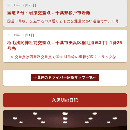
2016年12月21日
国道６号・岩瀬交差点 - 千葉県松戸市岩瀬
国道６号線、交差するバス通りともに交通量の多い道路です。６号...
2016年12月1日
稲毛浅間神社前交差点 - 千葉市美浜区稲毛海岸3丁目1番25
号先
この交差点は四差路交差点で国道14号線の道幅が広くトラックな...
千葉県のドライバー危険マップ一覧へ
久保明の日記