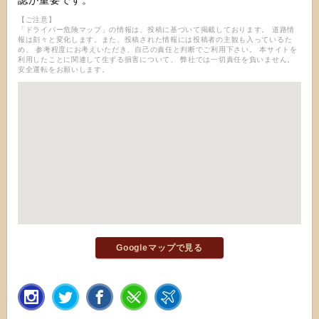
認が重要です。
【ご注意】
「ドライバー危険マップ」の情報は、投稿に基づいて掲載しております。 道路情
報は刻々と変化します。また、投稿された情報には投稿者の主観も入っているた
め、 参考程度にお考えいただき、自己の責任と判断でご利用下さい。 本サイトを
利用したことに関連して生ずる損害について、 弊社では一切責任を負いません。
安全運転をお願いします。
Googleマップで見る