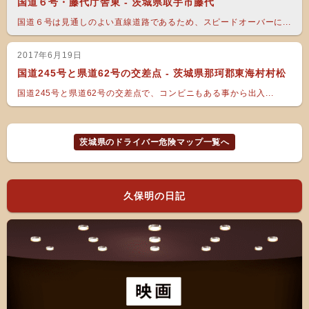
国道６号・藤代庁舎東 - 茨城県取手市藤代
国道６号は見通しのよい直線道路であるため、スピードオーバーに...
2017年6月19日
国道245号と県道62号の交差点 - 茨城県那珂郡東海村村松
国道245号と県道62号の交差点で、コンビニもある事から出入...
茨城県のドライバー危険マップ一覧へ
久保明の日記