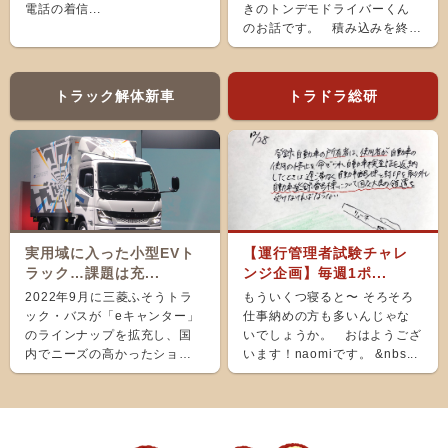
電話の着信...
きのトンデモドライバーくん
のお話です。 積み込みを終
え、ホッと...
トラック解体新車
トラドラ総研
実用域に入った小型EVト
【運行管理者試験チャレ
ラック…課題は充...
ンジ企画】毎週1ポ...
2022年9月に三菱ふそうトラ
もういくつ寝ると〜 そろそろ
ック・バスが「eキャンター」
仕事納めの方も多いんじゃな
のラインナップを拡充し、国
いでしょうか。 おはようござ
内でニーズの高かったショー
います！naomiです。 &nbs...
ト＆ナローボディ（G...