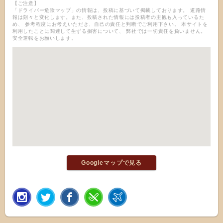
【ご注意】
「ドライバー危険マップ」の情報は、投稿に基づいて掲載しております。 道路情
報は刻々と変化します。また、投稿された情報には投稿者の主観も入っているた
め、 参考程度にお考えいただき、自己の責任と判断でご利用下さい。 本サイトを
利用したことに関連して生ずる損害について、 弊社では一切責任を負いません。
安全運転をお願いします。
Googleマップで見る