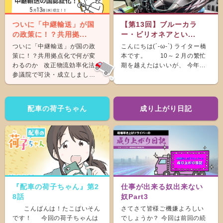
ついに「中継輸送」が国
【第13回】ブルーカラ
の政策に！？共用拠...
ー・ビリオネアとい...
ついに「中継輸送」が国の政
こんにちは(´-ω-`) ライター橋
策に！？共用拠点化で何が変
本です。 10～２月の繁忙
わるのか 改正物流効率化法が
期を越えたはいいが、 今年...
参議院で可決・成立しまし
た。 &nb...
配車の荷子ちゃん
成り上がり日記
『配車の荷子ちゃん』第2
仕事が出来る奴出来ない
8話
奴Part3
こんばんは！たこぱいそん
さてさて皆様ご機嫌よろしい
です！ 今回の荷子ちゃんは
でしょうか？ 今回は前回の続