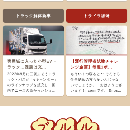
え、ホッと...
トラック解体新車
トラドラ総研
実用域に入った小型EVト
【運行管理者試験チャレ
ラック…課題は充...
ンジ企画】毎週1ポ...
2022年9月に三菱ふそうトラ
もういくつ寝ると〜 そろそろ
ック・バスが「eキャンター」
仕事納めの方も多いんじゃな
のラインナップを拡充し、国
いでしょうか。 おはようござ
内でニーズの高かったショー
います！naomiです。 &nbs...
ト＆ナローボディ（G...