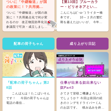
ついに「中継輸送」が国
【第13回】ブルーカラ
の政策に！？共用拠...
ー・ビリオネアとい...
ついに「中継輸送」が国の政
こんにちは(´-ω-`) ライター橋
策に！？共用拠点化で何が変
本です。 10～２月の繁忙
わるのか 改正物流効率化法が
期を越えたはいいが、 今年...
参議院で可決・成立しまし
た。 &nb...
配車の荷子ちゃん
成り上がり日記
『配車の荷子ちゃん』第2
仕事が出来る奴出来ない
8話
奴Part3
こんばんは！たこぱいそん
さてさて皆様ご機嫌よろしい
です！ 今回の荷子ちゃんは
でしょうか？ 今回は前回の続
電話の着信...
きのトンデモドライバーくん
のお話です。 積み込みを終