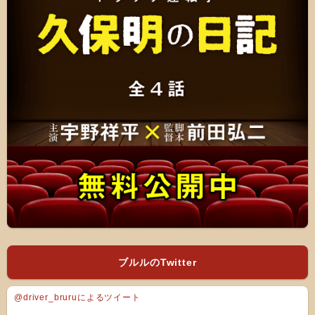
ブルルのTwitter
@driver_bruruによるツイート