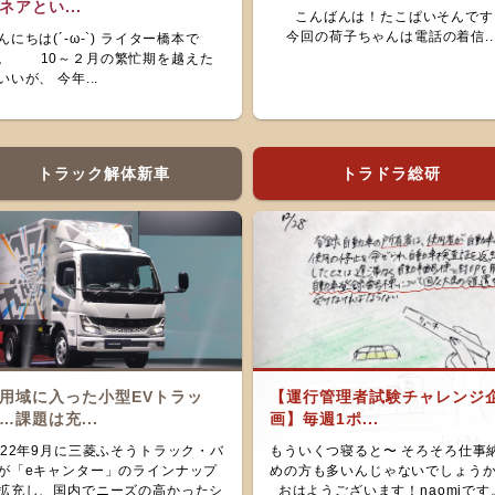
ネアとい...
こんばんは！たこぱいそんです
今回の荷子ちゃんは電話の着信..
んにちは(´-ω-`) ライター橋本で
。 10～２月の繁忙期を越えた
いいが、 今年...
トラック解体新車
トラドラ総研
用域に入った小型EVトラッ
【運行管理者試験チャレンジ
…課題は充...
画】毎週1ポ...
022年9月に三菱ふそうトラック・バ
もういくつ寝ると〜 そろそろ仕事
が「eキャンター」のラインナップ
めの方も多いんじゃないでしょう
拡充し、国内でニーズの高かったシ
おはようございます！naomiです