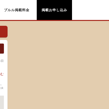
ブルル掲載料金
掲載お申し込み
5日
読む
っ
切責