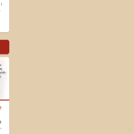
！
.
企
納
か。
。