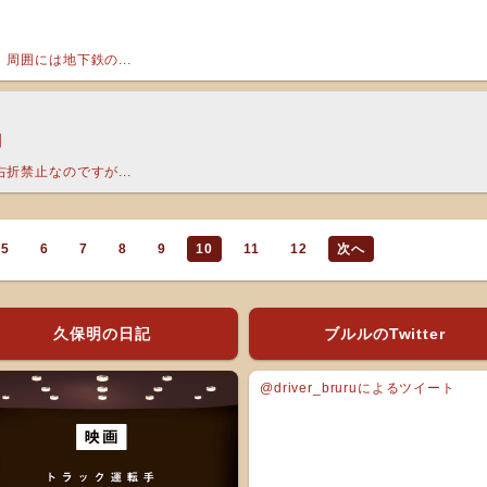
周囲には地下鉄の...
目
折禁止なのですが...
5
6
7
8
9
10
11
12
次へ
久保明の日記
ブルルのTwitter
@driver_bruruによるツイート