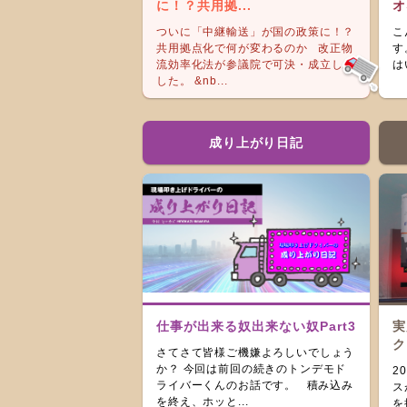
に！？共用拠...
オ
ついに「中継輸送」が国の政策に！？
こ
共用拠点化で何が変わるのか 改正物
す
流効率化法が参議院で可決・成立しま
は
した。 &nb...
成り上がり日記
仕事が出来る奴出来ない奴Part3
実
ク
さてさて皆様ご機嫌よろしいでしょう
か？ 今回は前回の続きのトンデモド
2
ライバーくんのお話です。 積み込み
ス
を終え、ホッと...
を