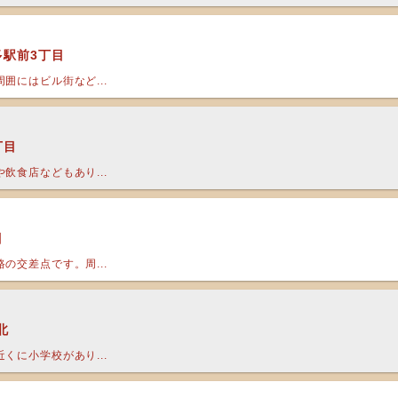
多駅前3丁目
囲にはビル街など...
丁目
飲食店などもあり...
目
の交差点です。周...
北
くに小学校があり...