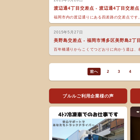
2015年5月28日
渡辺通4丁目交差点 - 渡辺通4丁目交差点
福岡市内の渡辺通りにある四差路の交差点です。
2015年5月27日
美野島交差点 - 福岡市博多区美野島2丁
百年橋通りからこくてつどおりに向かう道は、右
前へ
2
3
4
ブルルご利用企業様の声