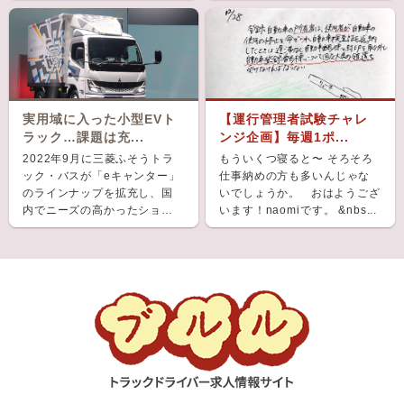
実用域に入った小型EVト
【運行管理者試験チャレ
ラック…課題は充...
ンジ企画】毎週1ポ...
2022年9月に三菱ふそうトラ
もういくつ寝ると〜 そろそろ
ック・バスが「eキャンター」
仕事納めの方も多いんじゃな
のラインナップを拡充し、国
いでしょうか。 おはようござ
内でニーズの高かったショー
います！naomiです。 &nbs...
ト＆ナローボディ（G...