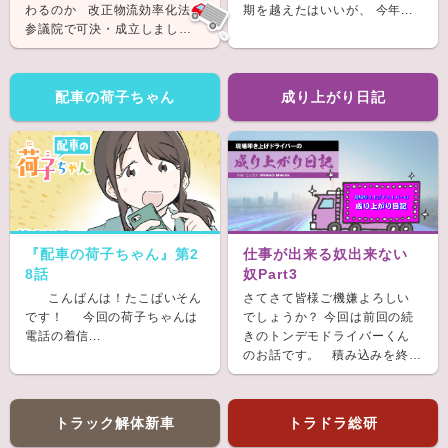
わるのか 改正物流効率化法が
期を越えたはいいが、 今年...
参議院で可決・成立しまし
た。 &nb...
配車の荷子ちゃん
成り上がり日記
『配車の荷子ちゃん』第2
仕事が出来る奴出来ない
8話
奴Part3
こんばんは！たこぱいそん
さてさて皆様ご機嫌よろしい
です！ 今回の荷子ちゃんは
でしょうか？ 今回は前回の続
電話の着信...
きのトンデモドライバーくん
のお話です。 積み込みを終
え、ホッと...
トラック解体新車
トラドラ総研