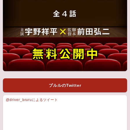
ブルルのTwitter
@driver_bruruによるツイート