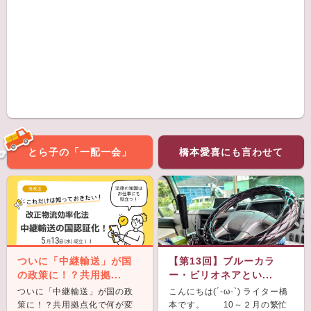
とら子の「一配一会」
橋本愛喜にも言わせて
ついに「中継輸送」が国
【第13回】ブルーカラ
の政策に！？共用拠...
ー・ビリオネアとい...
ついに「中継輸送」が国の政
こんにちは(´-ω-`) ライター橋
策に！？共用拠点化で何が変
本です。 10～２月の繁忙