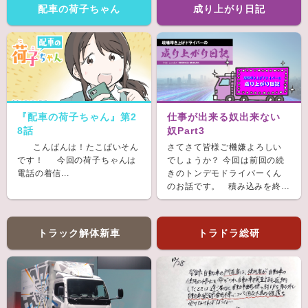
配車の荷子ちゃん
成り上がり日記
『配車の荷子ちゃん』第2
仕事が出来る奴出来ない
8話
奴Part3
こんばんは！たこぱいそん
さてさて皆様ご機嫌よろしい
です！ 今回の荷子ちゃんは
でしょうか？ 今回は前回の続
電話の着信...
きのトンデモドライバーくん
のお話です。 積み込みを終
え、ホッと...
トラック解体新車
トラドラ総研