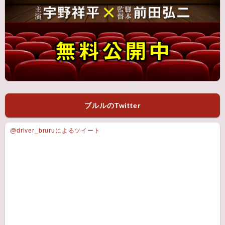
ブルルのTwitter
@driver_bruruによるツイート