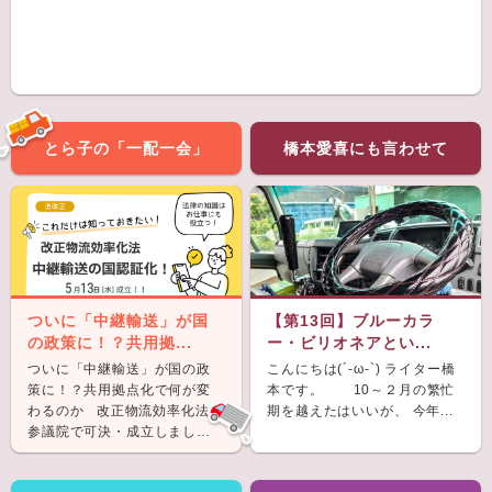
とら子の「一配一会」
橋本愛喜にも言わせて
ついに「中継輸送」が国
【第13回】ブルーカラ
の政策に！？共用拠...
ー・ビリオネアとい...
ついに「中継輸送」が国の政
こんにちは(´-ω-`) ライター橋
策に！？共用拠点化で何が変
本です。 10～２月の繁忙
わるのか 改正物流効率化法が
期を越えたはいいが、 今年...
参議院で可決・成立しまし
た。 &nb...