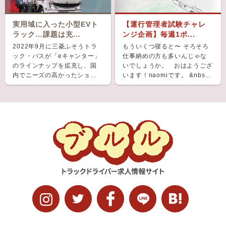
実用域に入った小型EVト
【運行管理者試験チャレ
ラック…課題は充...
ンジ企画】毎週1ポ...
2022年9月に三菱ふそうトラ
もういくつ寝ると〜 そろそろ
ック・バスが「eキャンター」
仕事納めの方も多いんじゃな
のラインナップを拡充し、国
いでしょうか。 おはようござ
内でニーズの高かったショー
います！naomiです。 &nbs...
ト＆ナローボディ（G...