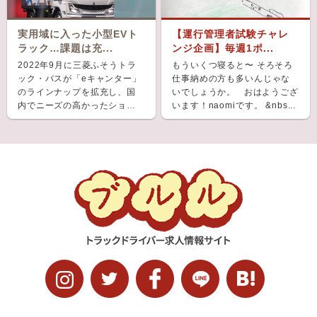
実用域に入った小型EVト
【運行管理者試験チャレ
ラック…課題は充...
ンジ企画】毎週1ポ...
2022年9月に三菱ふそうトラ
もういくつ寝ると〜 そろそろ
ック・バスが「eキャンター」
仕事納めの方も多いんじゃな
のラインナップを拡充し、国
いでしょうか。 おはようござ
内でニーズの高かったショー
います！naomiです。 &nbs...
ト＆ナローボディ（G...