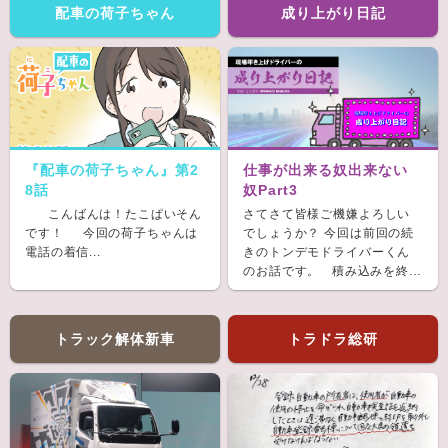
配車の荷子ちゃん
成り上がり日記
『配車の荷子ちゃん』第2
仕事が出来る奴出来ない
8話
奴Part3
こんばんは！たこぱいそん
さてさて皆様ご機嫌よろしい
です！ 今回の荷子ちゃんは
でしょうか？ 今回は前回の続
電話の着信...
きのトンデモドライバーくん
のお話です。 積み込みを終
え、ホッと...
トラック解体新車
トラドラ総研