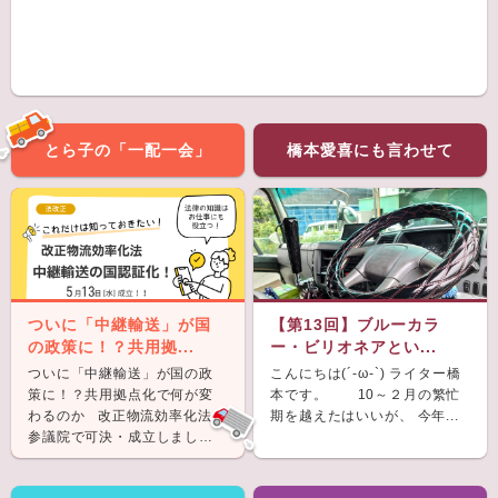
とら子の「一配一会」
橋本愛喜にも言わせて
ついに「中継輸送」が国
【第13回】ブルーカラ
の政策に！？共用拠...
ー・ビリオネアとい...
ついに「中継輸送」が国の政
こんにちは(´-ω-`) ライター橋
策に！？共用拠点化で何が変
本です。 10～２月の繁忙
わるのか 改正物流効率化法が
期を越えたはいいが、 今年...
参議院で可決・成立しまし
た。 &nb...