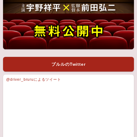
ブルルのTwitter
@driver_bruruによるツイート