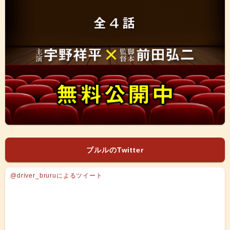
ブルルのTwitter
@driver_bruruによるツイート