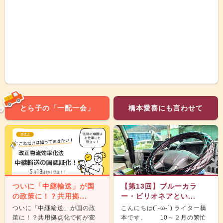
とら子の「一配一会」
橋本愛喜にも言わせて
ついに「中継輸送」が国
【第13回】ブルーカラ
の政策に！？共用拠...
ー・ビリオネアとい...
ついに「中継輸送」が国の政
こんにちは(´-ω-`) ライター橋
策に！？共用拠点化で何が変
本です。 10～２月の繁忙