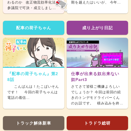
わるのか 改正物流効率化法が
期を越えたはいいが、 今年...
参議院で可決・成立しまし
た。 &nb...
配車の荷子ちゃん
成り上がり日記
『配車の荷子ちゃん』第2
仕事が出来る奴出来ない
8話
奴Part3
こんばんは！たこぱいそん
さてさて皆様ご機嫌よろしい
です！ 今回の荷子ちゃんは
でしょうか？ 今回は前回の続
電話の着信...
きのトンデモドライバーくん
のお話です。 積み込みを終
え、ホッと...
トラック解体新車
トラドラ総研