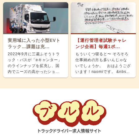
実用域に入った小型EVト
【運行管理者試験チャレ
ラック…課題は充...
ンジ企画】毎週1ポ...
2022年9月に三菱ふそうトラ
もういくつ寝ると〜 そろそろ
ック・バスが「eキャンター」
仕事納めの方も多いんじゃな
のラインナップを拡充し、国
いでしょうか。 おはようござ
内でニーズの高かったショー
います！naomiです。 &nbs...
ト＆ナローボディ（G...