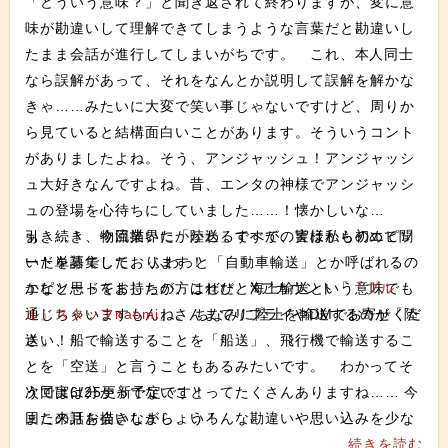
「どういう意味？」と聞き返されて終わりますが、変に意
味が勘違いして理解できてしまうような言葉だと勘違いし
たまま会話が進行してしまいがちです。 これ、本人同士
なら誤解があって、それをなんとか説明して誤解を解かな
きゃ……みたいに大変で笑い事じゃないですけど、周りか
ら見ていると結構面白いことがあります。そういうコント
がありましたよね。そう、アンジャッシュ！アンジャッシ
ュ大好きなんですよね。昔、エンタの神様でアンジャッシ
ュの登場を心待ちにしていました……！懐かしいな
ぁ……！ 今回描いた「陸送」ですが、実は私も初めて聞
引き続き、物流業界にかかわるすべての皆様からのエピソ
いた単語でした。 ふわっと「自動車輸送」とか呼ばれるの
ードを募集しております！
かなと思ってましたが、これだと海上輸送という意味でも
エピソードをお持ちの方はぜひ、Xアカウント「
『ブル
通じちゃいますもんね。 ちなみに陸上を輸送するのが「陸
ル』スタッフnaomi
」さんまでリプライやDMでお寄せくだ
送」、船で輸送することを「船送」、飛行機で輸送するこ
さい！
とを「空送」と言うこともあるみたいです。 わかってそ
うで実は分かってないことってたくさんありますね…… 今
次回は6/25更新予定です！
回この話を描きながら、いろんな勘違いや思い込みを少な
また来月お会いしましょう！
くするために、わかっていると自分で思っていることも念
続きを読む