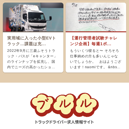
実用域に入った小型EVト
【運行管理者試験チャレ
ラック…課題は充...
ンジ企画】毎週1ポ...
2022年9月に三菱ふそうトラ
もういくつ寝ると〜 そろそろ
ック・バスが「eキャンター」
仕事納めの方も多いんじゃな
のラインナップを拡充し、国
いでしょうか。 おはようござ
内でニーズの高かったショー
います！naomiです。 &nbs...
ト＆ナローボディ（G...