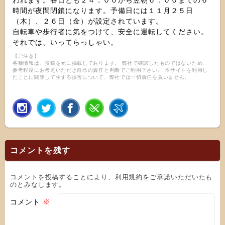
われます。各日とも２４：００から翌朝６：００までの６
時間が夜間閉鎖になります。予備日には１１月２５日
（木）、２６日（金）が設定されています。
自転車や歩行者に気をつけて、安全に運転してください。
それでは、いってらっしゃい。
【ご注意】
各種情報は、投稿を元に掲載しております。 弊社で確認したものではないため、
参考程度にお考えいただき自己の責任と判断でご利用下さい。 本サイトを利用し
たことに関連して生ずる損害について、弊社では一切責任を負いません。
コメントを残す
コメントを投稿することにより、利用規約をご承諾いただいたも
のとみなします。
コメント
※