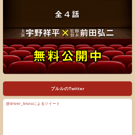
ブルルのTwitter
@driver_bruruによるツイート