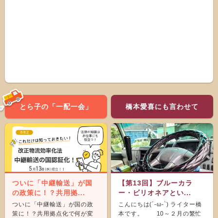
とら子の「一配一会」
橋本愛喜にも言わせて
ついに「中継輸送」が国
【第13回】ブルーカラ
の政策に！？共用拠...
ー・ビリオネアとい...
ついに「中継輸送」が国の政
こんにちは(´-ω-`) ライター橋
策に！？共用拠点化で何が変
本です。 10～２月の繁忙