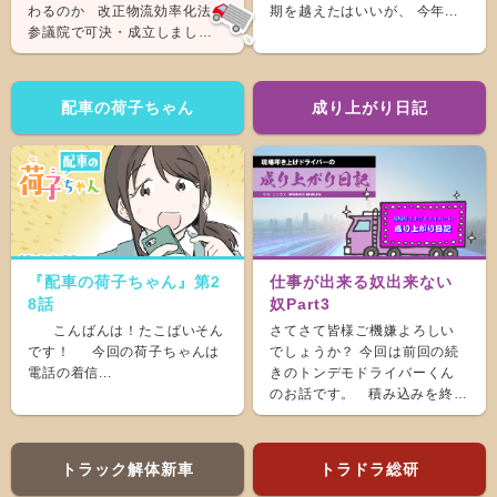
わるのか 改正物流効率化法が
期を越えたはいいが、 今年...
参議院で可決・成立しまし
た。 &nb...
配車の荷子ちゃん
成り上がり日記
『配車の荷子ちゃん』第2
仕事が出来る奴出来ない
8話
奴Part3
こんばんは！たこぱいそん
さてさて皆様ご機嫌よろしい
です！ 今回の荷子ちゃんは
でしょうか？ 今回は前回の続
電話の着信...
きのトンデモドライバーくん
のお話です。 積み込みを終
え、ホッと...
トラック解体新車
トラドラ総研