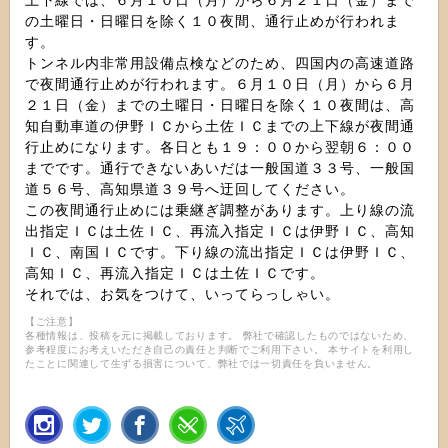
上下線では、６月１０日（月）から６月２１日（金）まで
の土曜日・日曜日を除く１０夜間、通行止めが行われま
す。
トンネル内非常用設備点検などのため、四国内の高速道路
で夜間通行止めが行われます。６月１０日（月）から６月
２１日（金）までの土曜日・日曜日を除く１０夜間は、高
知自動車道の伊野ＩＣから土佐ＩＣまでの上下線が夜間通
行止めになります。各日とも１９：００から翌朝６：００
までです。通行できないあいだは一般国道３３号、一般国
道５６号、高知県道３９号へ迂回してください。
この夜間通行止めには乗継ぎ調整があります。上り線の流
出指定ＩＣは土佐ＩＣ、再流入指定ＩＣは伊野ＩＣ、高知
ＩＣ、南国ＩＣです。下り線の流出指定ＩＣは伊野ＩＣ、
高知ＩＣ、再流入指定ＩＣは土佐ＩＣです。
それでは、お気をつけて、いってらっしゃい。
【ご注意】
各種情報は、投稿を元に掲載しております。 弊社で確認したものではないため、
参考程度にお考えいただき自己の責任と判断でご利用下さい。 本サイトを利用し
たことに関連して生ずる損害について、弊社では一切責任を負いません。