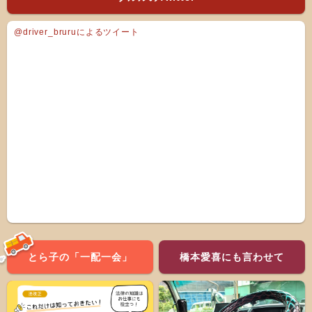
@driver_bruruによるツイート
とら子の「一配一会」
橋本愛喜にも言わせて