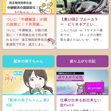
ついに「中継輸送」が国
【第13回】ブルーカラ
の政策に！？共用拠...
ー・ビリオネアとい...
ついに「中継輸送」が国の政
こんにちは(´-ω-`) ライター橋
策に！？共用拠点化で何が変
本です。 10～２月の繁忙
わるのか 改正物流効率化法が
期を越えたはいいが、 今年...
参議院で可決・成立しまし
た。 &nb...
配車の荷子ちゃん
成り上がり日記
『配車の荷子ちゃん』第2
仕事が出来る奴出来ない
8話
奴Part3