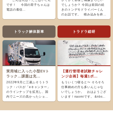
こんばんは！たこぱいそん
さてさて皆様ご機嫌よろしい
です！ 今回の荷子ちゃんは
でしょうか？ 今回は前回の続
電話の着信...
きのトンデモドライバーくん
のお話です。 積み込みを終
え、ホッと...
トラック解体新車
トラドラ総研
実用域に入った小型EVト
【運行管理者試験チャレ
ラック…課題は充...
ンジ企画】毎週1ポ...
2022年9月に三菱ふそうトラ
もういくつ寝ると〜 そろそろ
ック・バスが「eキャンター」
仕事納めの方も多いんじゃな
のラインナップを拡充し、国
いでしょうか。 おはようござ
内でニーズの高かったショー
います！naomiです。 &nbs...
ト＆ナローボディ（G...