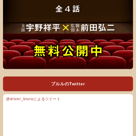
ブルルのTwitter
@driver_bruruによるツイート