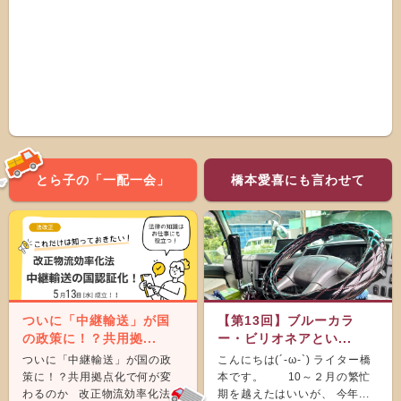
とら子の「一配一会」
橋本愛喜にも言わせて
ついに「中継輸送」が国
【第13回】ブルーカラ
の政策に！？共用拠...
ー・ビリオネアとい...
ついに「中継輸送」が国の政
こんにちは(´-ω-`) ライター橋
策に！？共用拠点化で何が変
本です。 10～２月の繁忙
わるのか 改正物流効率化法が
期を越えたはいいが、 今年...