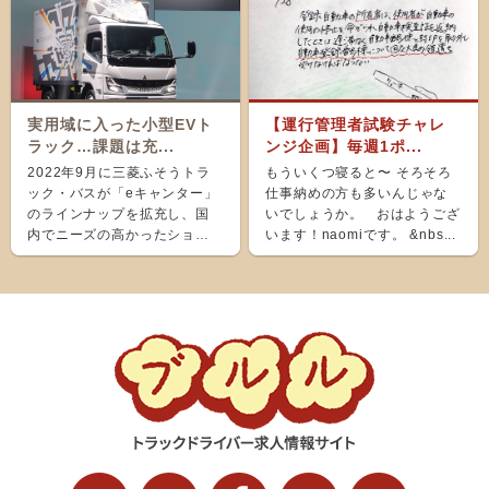
実用域に入った小型EVト
【運行管理者試験チャレ
ラック…課題は充...
ンジ企画】毎週1ポ...
2022年9月に三菱ふそうトラ
もういくつ寝ると〜 そろそろ
ック・バスが「eキャンター」
仕事納めの方も多いんじゃな
のラインナップを拡充し、国
いでしょうか。 おはようござ
内でニーズの高かったショー
います！naomiです。 &nbs...
ト＆ナローボディ（G...