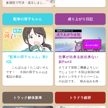
参議院で可決・成立しまし
た。 &nb...
配車の荷子ちゃん
成り上がり日記
『配車の荷子ちゃん』第2
仕事が出来る奴出来ない
8話
奴Part3
こんばんは！たこぱいそん
さてさて皆様ご機嫌よろしい
です！ 今回の荷子ちゃんは
でしょうか？ 今回は前回の続
電話の着信...
きのトンデモドライバーくん
のお話です。 積み込みを終
え、ホッと...
トラック解体新車
トラドラ総研