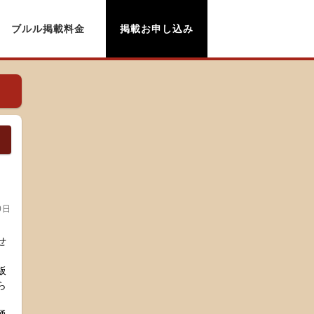
ブルル掲載料金
掲載お申し込み
0日
せ
板
ら