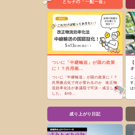
とら子の「一配一会」
ついに「中継輸送」が国の政策
【
に！？共用拠...
オ
ついに「中継輸送」が国の政策に！？
こ
共用拠点化で何が変わるのか 改正物
す
流効率化法が参議院で可決・成立しま
は
した。 &nb...
成り上がり日記