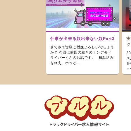
仕事が出来る奴出来ない奴Part3
実
ク
さてさて皆様ご機嫌よろしいでしょう
か？ 今回は前回の続きのトンデモド
2
ライバーくんのお話です。 積み込み
ス
を終え、ホッと...
を
ョ