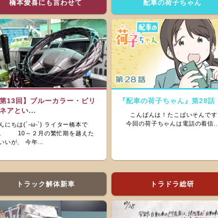
橋本愛喜にも言わせて
配車の荷子ちゃん
第13回】ブルーカラー・ビリ
『配車の荷子ちゃん』第28話
ネアとい...
こんばんは！たこぱいそんです
今回の荷子ちゃんは電話の着信..
んにちは(´-ω-`) ライター橋本で
。 10～２月の繁忙期を越えた
いいが、 今年...
トラック解体新車
トラドラ総研