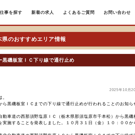
仕事を探す
新着の求人
よくあるご質問
お問い合わせ
木県のおすすめエリア情報
ー黒磯板室ＩＣ下り線で通行止め
2025年10月2
は。
から黒磯板室ＩＣまでの下り線で通行止めが行われることのお知ら
自動車道の西那須野塩原ＩＣ（栃木県那須塩原市千本松）から黒磯
を実施することを発表しました。１０月３１日（金）１０：００か
。