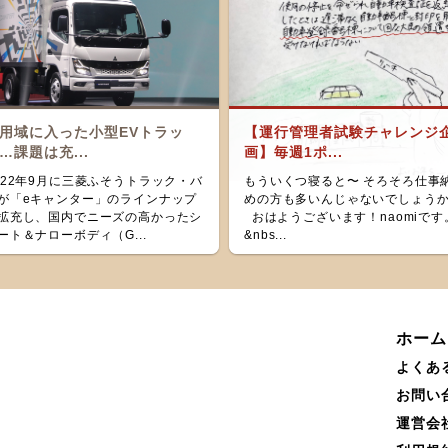
用域に入った小型EVトラッ
【運行管理者試験チャレンジ
…課題は充...
画】毎週1ポ...
022年9月に三菱ふそうトラック・バ
もういくつ寝ると〜 そろそろ仕事
が「eキャンター」のラインナップ
めの方も多いんじゃないでしょう
拡充し、国内でニーズの高かったシ
おはようございます！naomiです
ート＆ナローボディ（G...
&nbs...
ホーム
よくあ
お問い
運営会