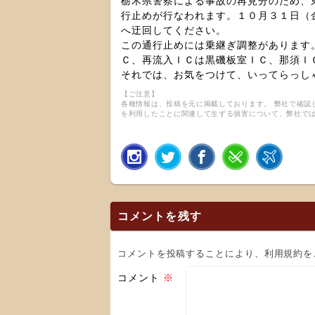
栃木県警察による事故の再見分のため、
行止めが行なわれます。１０月３１日（
へ迂回してください。
この通行止めには乗継ぎ調整があります
Ｃ、再流入ＩＣは黒磯板室ＩＣ、那須Ｉ
それでは、お気をつけて、いってらっし
【ご注意】
各種情報は、投稿を元に掲載しております。 弊社で確認
を利用したことに関連して生ずる損害について、弊社で
コメントを残す
コメントを投稿することにより、利用規約を
コメント
※