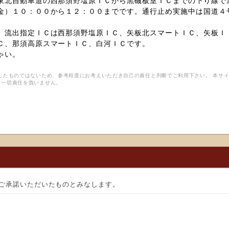
東北自動車道の西那須野塩原ＩＣから黒磯板室ＩＣまでの下り線で
金）１０：００から１２：００までです。通行止め実施中は国道４
。流出指定ＩＣは西那須野塩原ＩＣ、矢板北スマートＩＣ、矢板Ｉ
Ｃ、那須高原スマートＩＣ、白河ＩＣです。
ゃい。
したものではないため、参考程度にお考えいただき自己の責任と判断でご利用下さい。 本サ
は一切責任を負いません。
ご承諾いただいたものとみなします。