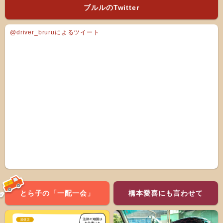
ブルルのTwitter
@driver_bruruによるツイート
とら子の「一配一会」
橋本愛喜にも言わせて