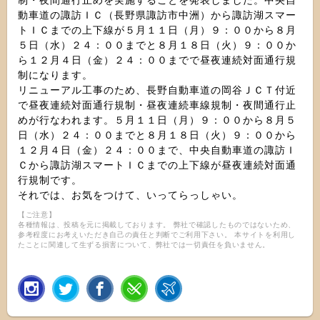
制・夜間通行止めを実施することを発表しました。中央自
動車道の諏訪ＩＣ（長野県諏訪市中洲）から諏訪湖スマー
トＩＣまでの上下線が５月１１日（月）９：００から８月
５日（水）２４：００までと８月１８日（火）９：００か
ら１２月４日（金）２４：００までで昼夜連続対面通行規
制になります。
リニューアル工事のため、長野自動車道の岡谷ＪＣＴ付近
で昼夜連続対面通行規制・昼夜連続車線規制・夜間通行止
めが行なわれます。５月１１日（月）９：００から８月５
日（水）２４：００までと８月１８日（火）９：００から
１２月４日（金）２４：００まで、中央自動車道の諏訪Ｉ
Ｃから諏訪湖スマートＩＣまでの上下線が昼夜連続対面通
行規制です。
それでは、お気をつけて、いってらっしゃい。
【ご注意】
各種情報は、投稿を元に掲載しております。 弊社で確認したものではないため、
参考程度にお考えいただき自己の責任と判断でご利用下さい。 本サイトを利用し
たことに関連して生ずる損害について、弊社では一切責任を負いません。