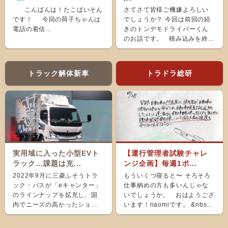
こんばんは！たこぱいそん
さてさて皆様ご機嫌よろしい
です！ 今回の荷子ちゃんは
でしょうか？ 今回は前回の続
電話の着信...
きのトンデモドライバーくん
のお話です。 積み込みを終
え、ホッと...
トラック解体新車
トラドラ総研
実用域に入った小型EVト
【運行管理者試験チャレ
ラック…課題は充...
ンジ企画】毎週1ポ...
2022年9月に三菱ふそうトラ
もういくつ寝ると〜 そろそろ
ック・バスが「eキャンター」
仕事納めの方も多いんじゃな
のラインナップを拡充し、国
いでしょうか。 おはようござ
内でニーズの高かったショー
います！naomiです。 &nbs...
ト＆ナローボディ（G...