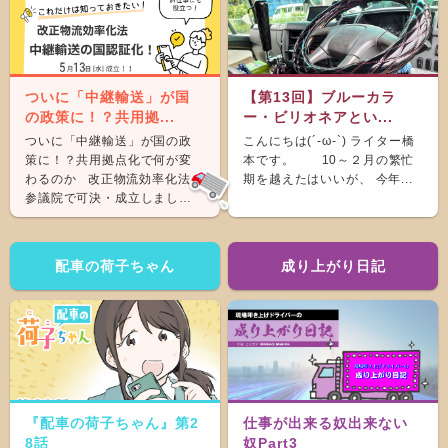
ついに「中継輸送」が国
【第13回】ブルーカラ
の政策に！？共用拠...
ー・ビリオネアとい...
ついに「中継輸送」が国の政
こんにちは(´-ω-`) ライター橋
策に！？共用拠点化で何が変
本です。 10～２月の繁忙
わるのか 改正物流効率化法が
期を越えたはいいが、 今年...
参議院で可決・成立しまし
た。 &nb...
配車の荷子ちゃん
成り上がり日記
『配車の荷子ちゃん』第2
仕事が出来る奴出来ない
8話
奴Part3