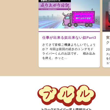
仕事が出来る奴出来ない奴Part3
実
ク
さてさて皆様ご機嫌よろしいでしょう
か？ 今回は前回の続きのトンデモド
2
ライバーくんのお話です。 積み込み
ス
を終え、ホッと...
を
ョ