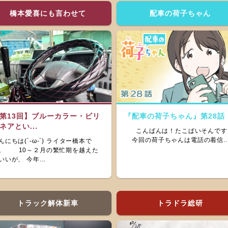
橋本愛喜にも言わせて
配車の荷子ちゃん
第13回】ブルーカラー・ビリ
『配車の荷子ちゃん』第28話
ネアとい...
こんばんは！たこぱいそんです
今回の荷子ちゃんは電話の着信..
んにちは(´-ω-`) ライター橋本で
。 10～２月の繁忙期を越えた
いいが、 今年...
トラック解体新車
トラドラ総研