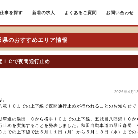
仕事を探す
新着の求人
よくあるご質問
お問い合わせ
田県のおすすめエリア情報
竜ＩＣで夜間通行止め
2026年4月1
は。
八竜ＩＣまでの上下線で夜間通行止めが行われることのお知らせで
動車道の湯田ＩＣから横手ＩＣまでの上下線、五城目八郎潟ＩＣか
行止めを実施することを発表しました。秋田自動車道の琴丘森岳Ｉ
Ｃまでの上下線では５月１１日（月）から５月１３日（水）までの