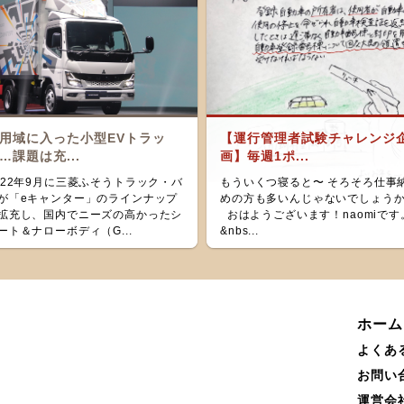
用域に入った小型EVトラッ
【運行管理者試験チャレンジ
…課題は充...
画】毎週1ポ...
022年9月に三菱ふそうトラック・バ
もういくつ寝ると〜 そろそろ仕事
が「eキャンター」のラインナップ
めの方も多いんじゃないでしょう
拡充し、国内でニーズの高かったシ
おはようございます！naomiです
ート＆ナローボディ（G...
&nbs...
ホーム
よくあ
お問い
運営会