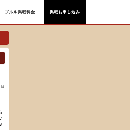
ブルル掲載料金
掲載お申し込み
3日
ら
Ｃ
３