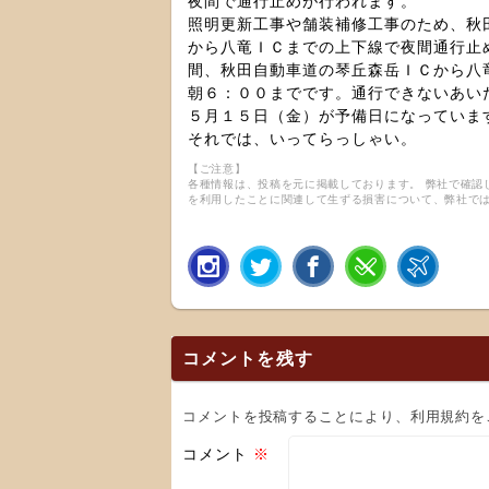
夜間で通行止めが行われます。
照明更新工事や舗装補修工事のため、秋
から八竜ＩＣまでの上下線で夜間通行止
間、秋田自動車道の琴丘森岳ＩＣから八
朝６：００までです。通行できないあい
５月１５日（金）が予備日になっていま
それでは、いってらっしゃい。
【ご注意】
各種情報は、投稿を元に掲載しております。 弊社で確認
を利用したことに関連して生ずる損害について、弊社で
コメントを残す
コメントを投稿することにより、利用規約を
コメント
※