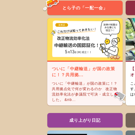
とら子の「一配一会」
ついに「中継輸送」が国の政策
【
に！？共用拠...
オ
ついに「中継輸送」が国の政策に！？
こ
共用拠点化で何が変わるのか 改正物
す
流効率化法が参議院で可決・成立しま
は
した。 &nb...
成り上がり日記