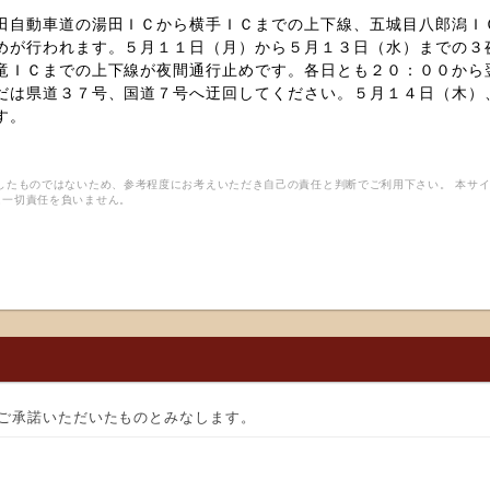
田自動車道の湯田ＩＣから横手ＩＣまでの上下線、五城目八郎潟Ｉ
めが行われます。５月１１日（月）から５月１３日（水）までの３
竜ＩＣまでの上下線が夜間通行止めです。各日とも２０：００から
だは県道３７号、国道７号へ迂回してください。５月１４日（木）
す。
したものではないため、参考程度にお考えいただき自己の責任と判断でご利用下さい。 本サ
は一切責任を負いません。
ご承諾いただいたものとみなします。