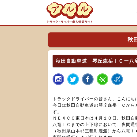
秋
秋田自動車道 琴丘森岳ＩＣー八
トラックドライバーの皆さん、こんにち
今日は秋田自動車道の琴丘森岳ＩＣから
す。
ＮＥＸＣＯ東日本は４月１０日、秋田自
八竜ＩＣまでの上下線において、夜間通
（秋田県山本郡三種町鹿渡）から八竜Ｉ