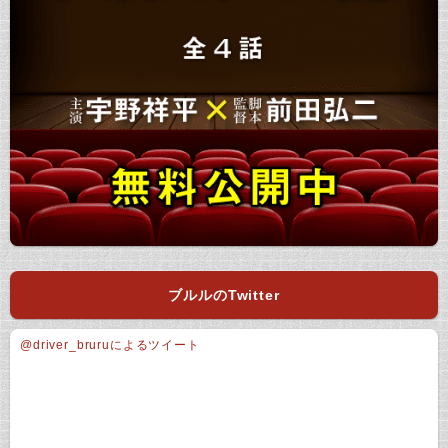
ブルルのTwitter
@driver_bruruによるツイート