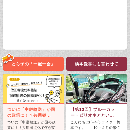
とら子の「一配一会」
橋本愛喜にも言わせて
ついに「中継輸送」が国
【第13回】ブルーカラ
の政策に！？共用拠...
ー・ビリオネアとい...
ついに「中継輸送」が国の政
こんにちは(´-ω-`) ライター橋
策に！？共用拠点化で何が変
本です。 10～２月の繁忙