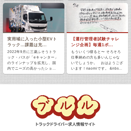
実用域に入った小型EVト
【運行管理者試験チャレ
ラック…課題は充...
ンジ企画】毎週1ポ...
2022年9月に三菱ふそうトラ
もういくつ寝ると〜 そろそろ
ック・バスが「eキャンター」
仕事納めの方も多いんじゃな
のラインナップを拡充し、国
いでしょうか。 おはようござ
内でニーズの高かったショー
います！naomiです。 &nbs...
ト＆ナローボディ（G...