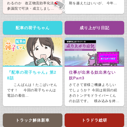
わるのか 改正物流効率化法が
期を越えたはいいが、 今年...
参議院で可決・成立しまし
た。 &nb...
配車の荷子ちゃん
成り上がり日記
『配車の荷子ちゃん』第2
仕事が出来る奴出来ない
8話
奴Part3
こんばんは！たこぱいそん
さてさて皆様ご機嫌よろしい
です！ 今回の荷子ちゃんは
でしょうか？ 今回は前回の続
電話の着信...
きのトンデモドライバーくん
のお話です。 積み込みを終
え、ホッと...
トラック解体新車
トラドラ総研