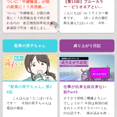
ついに「中継輸送」が国
【第13回】ブルーカラ
の政策に！？共用拠...
ー・ビリオネアとい...
ついに「中継輸送」が国の政
こんにちは(´-ω-`) ライター橋
策に！？共用拠点化で何が変
本です。 10～２月の繁忙
わるのか 改正物流効率化法が
期を越えたはいいが、 今年...
参議院で可決・成立しまし
た。 &nb...
配車の荷子ちゃん
成り上がり日記
『配車の荷子ちゃん』第2
仕事が出来る奴出来ない
8話
奴Part3
こんばんは！たこぱいそん
さてさて皆様ご機嫌よろしい
です！ 今回の荷子ちゃんは
でしょうか？ 今回は前回の続
電話の着信...
きのトンデモドライバーくん
のお話です。 積み込みを終