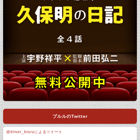
ブルルのTwitter
@driver_bruruによるツイート