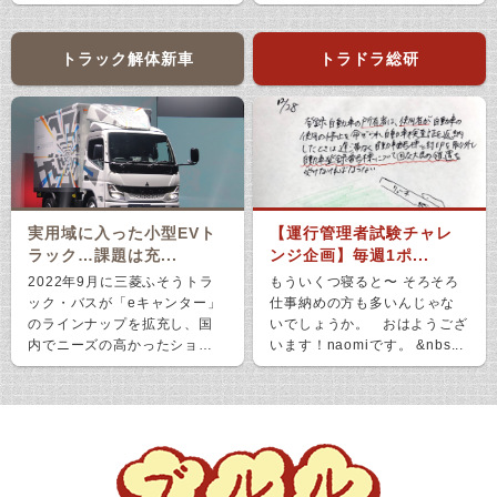
え、ホッと...
トラック解体新車
トラドラ総研
実用域に入った小型EVト
【運行管理者試験チャレ
ラック…課題は充...
ンジ企画】毎週1ポ...
2022年9月に三菱ふそうトラ
もういくつ寝ると〜 そろそろ
ック・バスが「eキャンター」
仕事納めの方も多いんじゃな
のラインナップを拡充し、国
いでしょうか。 おはようござ
内でニーズの高かったショー
います！naomiです。 &nbs...
ト＆ナローボディ（G...