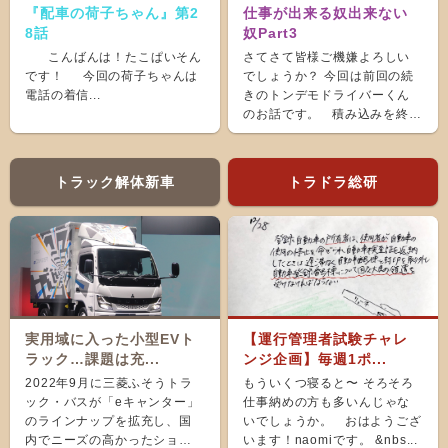
『配車の荷子ちゃん』第2
仕事が出来る奴出来ない
8話
奴Part3
こんばんは！たこぱいそん
さてさて皆様ご機嫌よろしい
です！ 今回の荷子ちゃんは
でしょうか？ 今回は前回の続
電話の着信...
きのトンデモドライバーくん
のお話です。 積み込みを終
え、ホッと...
トラック解体新車
トラドラ総研
実用域に入った小型EVト
【運行管理者試験チャレ
ラック…課題は充...
ンジ企画】毎週1ポ...
2022年9月に三菱ふそうトラ
もういくつ寝ると〜 そろそろ
ック・バスが「eキャンター」
仕事納めの方も多いんじゃな
のラインナップを拡充し、国
いでしょうか。 おはようござ
内でニーズの高かったショー
います！naomiです。 &nbs...