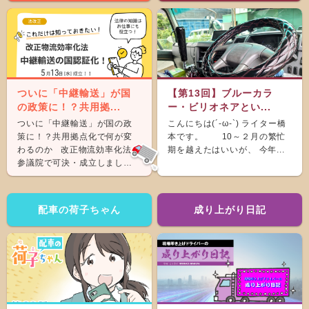
ついに「中継輸送」が国
【第13回】ブルーカラ
の政策に！？共用拠...
ー・ビリオネアとい...
ついに「中継輸送」が国の政
こんにちは(´-ω-`) ライター橋
策に！？共用拠点化で何が変
本です。 10～２月の繁忙
わるのか 改正物流効率化法が
期を越えたはいいが、 今年...
参議院で可決・成立しまし
た。 &nb...
配車の荷子ちゃん
成り上がり日記