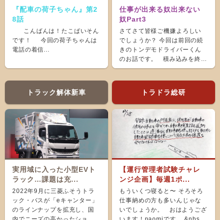
『配車の荷子ちゃん』第2
仕事が出来る奴出来ない
8話
奴Part3
こんばんは！たこぱいそん
さてさて皆様ご機嫌よろしい
です！ 今回の荷子ちゃんは
でしょうか？ 今回は前回の続
電話の着信...
きのトンデモドライバーくん
のお話です。 積み込みを終
え、ホッと...
トラック解体新車
トラドラ総研
実用域に入った小型EVト
【運行管理者試験チャレ
ラック…課題は充...
ンジ企画】毎週1ポ...
2022年9月に三菱ふそうトラ
もういくつ寝ると〜 そろそろ
ック・バスが「eキャンター」
仕事納めの方も多いんじゃな
のラインナップを拡充し、国
いでしょうか。 おはようござ
内でニーズの高かったショー
います！naomiです。 &nbs...