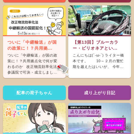
ついに「中継輸送」が国
【第13回】ブルーカラ
の政策に！？共用拠...
ー・ビリオネアとい...
ついに「中継輸送」が国の政
こんにちは(´-ω-`) ライター橋
策に！？共用拠点化で何が変
本です。 10～２月の繁忙
わるのか 改正物流効率化法が
期を越えたはいいが、 今年...
参議院で可決・成立しまし
た。 &nb...
配車の荷子ちゃん
成り上がり日記