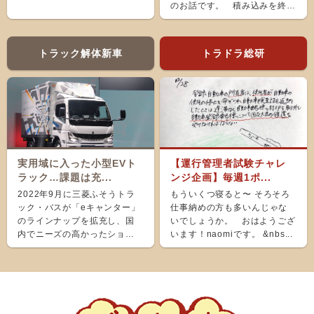
のお話です。 積み込みを終
え、ホッと...
トラック解体新車
トラドラ総研
実用域に入った小型EVト
【運行管理者試験チャレ
ラック…課題は充...
ンジ企画】毎週1ポ...
2022年9月に三菱ふそうトラ
もういくつ寝ると〜 そろそろ
ック・バスが「eキャンター」
仕事納めの方も多いんじゃな
のラインナップを拡充し、国
いでしょうか。 おはようござ
内でニーズの高かったショー
います！naomiです。 &nbs...
ト＆ナローボディ（G...