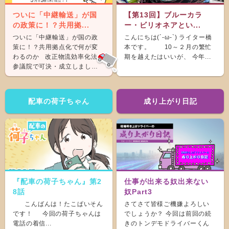
ついに「中継輸送」が国
【第13回】ブルーカラ
の政策に！？共用拠...
ー・ビリオネアとい...
ついに「中継輸送」が国の政
こんにちは(´-ω-`) ライター橋
策に！？共用拠点化で何が変
本です。 10～２月の繁忙
わるのか 改正物流効率化法が
期を越えたはいいが、 今年...
参議院で可決・成立しまし
た。 &nb...
配車の荷子ちゃん
成り上がり日記
『配車の荷子ちゃん』第2
仕事が出来る奴出来ない
8話
奴Part3
こんばんは！たこぱいそん
さてさて皆様ご機嫌よろしい
です！ 今回の荷子ちゃんは
でしょうか？ 今回は前回の続
電話の着信...
きのトンデモドライバーくん