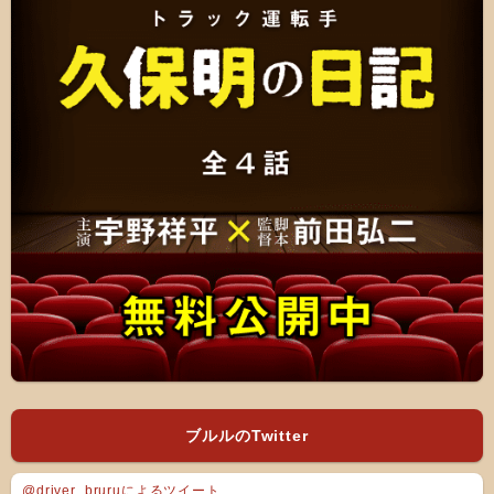
ブルルのTwitter
@driver_bruruによるツイート