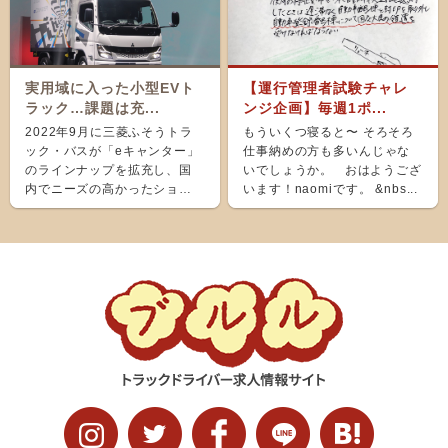
実用域に入った小型EVト
【運行管理者試験チャレ
ラック…課題は充...
ンジ企画】毎週1ポ...
2022年9月に三菱ふそうトラ
もういくつ寝ると〜 そろそろ
ック・バスが「eキャンター」
仕事納めの方も多いんじゃな
のラインナップを拡充し、国
いでしょうか。 おはようござ
内でニーズの高かったショー
います！naomiです。 &nbs...
ト＆ナローボディ（G...