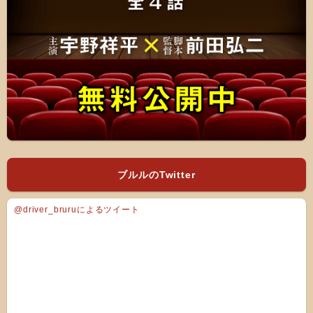
ブルルのTwitter
@driver_bruruによるツイート