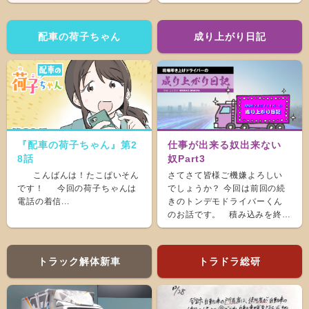
た。 &nb...
配車の荷子ちゃん
成り上がり日記
『配車の荷子ちゃん』第2
仕事が出来る奴出来ない
8話
奴Part3
こんばんは！たこぱいそん
さてさて皆様ご機嫌よろしい
です！ 今回の荷子ちゃんは
でしょうか？ 今回は前回の続
電話の着信...
きのトンデモドライバーくん
のお話です。 積み込みを終
え、ホッと...
トラック解体新車
トラドラ総研