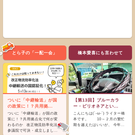
とら子の「一配一会」
橋本愛喜にも言わせて
ついに「中継輸送」が国
【第13回】ブルーカラ
の政策に！？共用拠...
ー・ビリオネアとい...
ついに「中継輸送」が国の政
こんにちは(´-ω-`) ライター橋
策に！？共用拠点化で何が変
本です。 10～２月の繁忙
わるのか 改正物流効率化法が
期を越えたはいいが、 今年...
参議院で可決・成立しまし