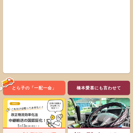
とら子の「一配一会」
橋本愛喜にも言わせて