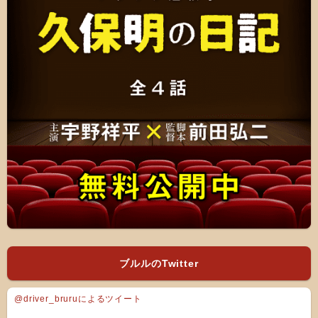
ブルルのTwitter
@driver_bruruによるツイート