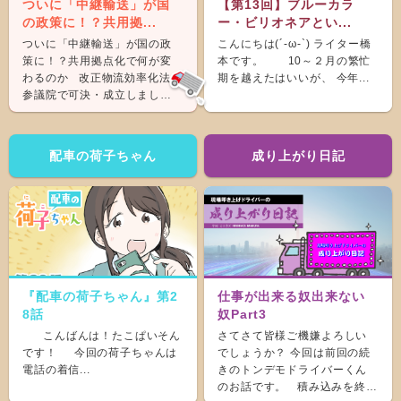
ついに「中継輸送」が国
【第13回】ブルーカラ
の政策に！？共用拠...
ー・ビリオネアとい...
ついに「中継輸送」が国の政
こんにちは(´-ω-`) ライター橋
策に！？共用拠点化で何が変
本です。 10～２月の繁忙
わるのか 改正物流効率化法が
期を越えたはいいが、 今年...
参議院で可決・成立しまし
た。 &nb...
配車の荷子ちゃん
成り上がり日記
『配車の荷子ちゃん』第2
仕事が出来る奴出来ない
8話
奴Part3
こんばんは！たこぱいそん
さてさて皆様ご機嫌よろしい
です！ 今回の荷子ちゃんは
でしょうか？ 今回は前回の続
電話の着信...
きのトンデモドライバーくん
のお話です。 積み込みを終