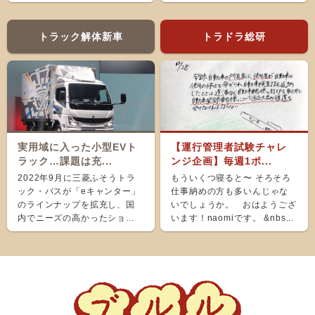
え、ホッと...
トラック解体新車
トラドラ総研
実用域に入った小型EVト
【運行管理者試験チャレ
ラック…課題は充...
ンジ企画】毎週1ポ...
2022年9月に三菱ふそうトラ
もういくつ寝ると〜 そろそろ
ック・バスが「eキャンター」
仕事納めの方も多いんじゃな
のラインナップを拡充し、国
いでしょうか。 おはようござ
内でニーズの高かったショー
います！naomiです。 &nbs...
ト＆ナローボディ（G...