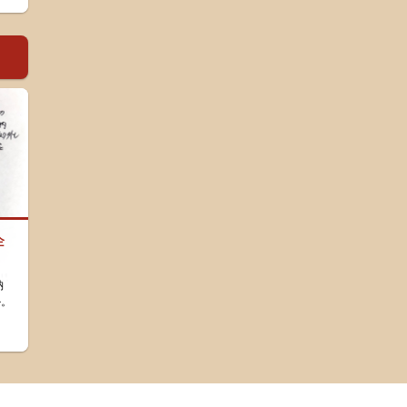
企
納
か。
。