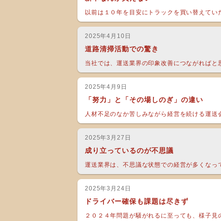
以前は１０年を目安にトラックを買い替えていた
2025年4月10日
道路清掃活動での驚き
当社では、運送業界の印象改善につながればと思
2025年4月9日
「努力」と「その場しのぎ」の違い
人材不足のなか苦しみながら経営を続ける運送会
2025年3月27日
成り立っているのが不思議
運送業界は、不思議な状態での経営が多くなって
2025年3月24日
ドライバー確保も課題は尽きず
２０２４年問題が騒がれるに至っても、様子見の