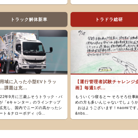
トラック解体新車
トラドラ総研
用域に入った小型EVトラッ
【運行管理者試験チャレンジ
…課題は充...
画】毎週1ポ...
022年9月に三菱ふそうトラック・バ
もういくつ寝ると〜 そろそろ仕事
が「eキャンター」のラインナップ
めの方も多いんじゃないでしょう
拡充し、国内でニーズの高かったシ
おはようございます！naomiです
ート＆ナローボディ（G...
&nbs...