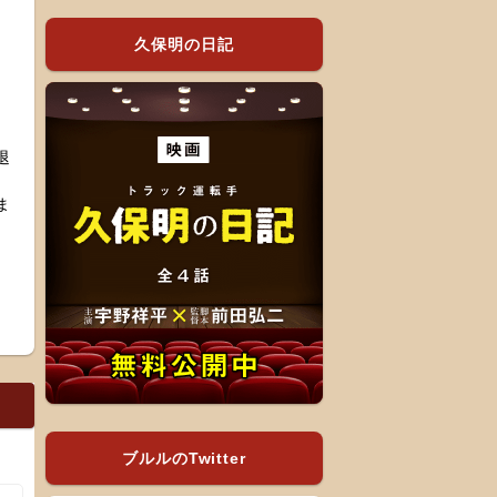
久保明の日記
退
ま
ブルルのTwitter