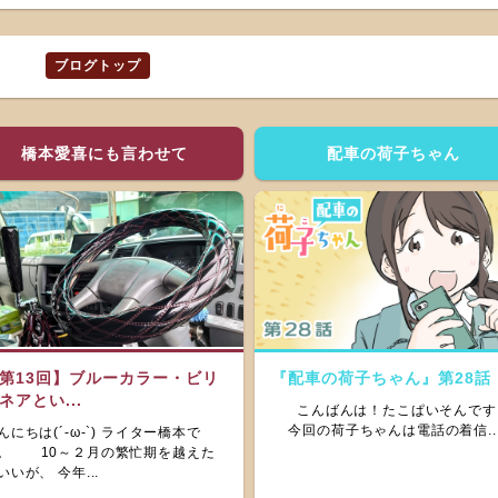
ブログトップ
橋本愛喜にも言わせて
配車の荷子ちゃん
第13回】ブルーカラー・ビリ
『配車の荷子ちゃん』第28話
ネアとい...
こんばんは！たこぱいそんです
今回の荷子ちゃんは電話の着信..
んにちは(´-ω-`) ライター橋本で
。 10～２月の繁忙期を越えた
いいが、 今年...