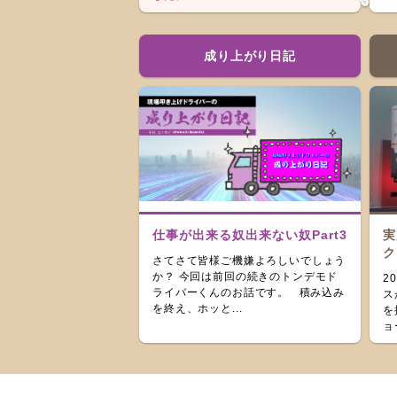
成り上がり日記
仕事が出来る奴出来ない奴Part3
実
ク
さてさて皆様ご機嫌よろしいでしょう
か？ 今回は前回の続きのトンデモド
2
ライバーくんのお話です。 積み込み
ス
を終え、ホッと...
を
ョ