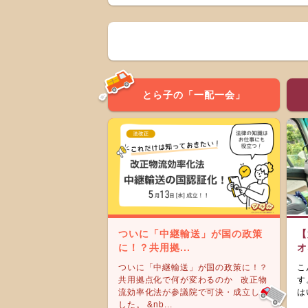
とら子の「一配一会」
ついに「中継輸送」が国の政策
【
に！？共用拠...
オ
ついに「中継輸送」が国の政策に！？
こ
共用拠点化で何が変わるのか 改正物
す
流効率化法が参議院で可決・成立しま
は
した。 &nb...