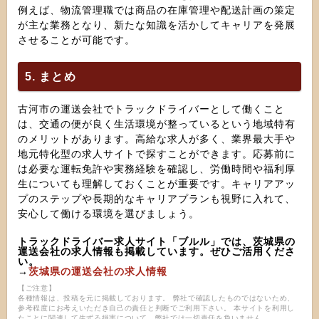
例えば、物流管理職では商品の在庫管理や配送計画の策定
が主な業務となり、新たな知識を活かしてキャリアを発展
させることが可能です。
5. まとめ
古河市の運送会社でトラックドライバーとして働くこと
は、交通の便が良く生活環境が整っているという地域特有
のメリットがあります。高給な求人が多く、業界最大手や
地元特化型の求人サイトで探すことができます。応募前に
は必要な運転免許や実務経験を確認し、労働時間や福利厚
生についても理解しておくことが重要です。キャリアアッ
プのステップや長期的なキャリアプランも視野に入れて、
安心して働ける環境を選びましょう。
トラックドライバー求人サイト「ブルル」では、茨城県の
運送会社の求人情報も掲載しています。ぜひご活用くださ
い。
→
茨城県の運送会社の求人情報
【ご注意】
各種情報は、投稿を元に掲載しております。 弊社で確認したものではないため、
参考程度にお考えいただき自己の責任と判断でご利用下さい。 本サイトを利用し
たことに関連して生ずる損害について、弊社では一切責任を負いません。