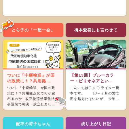
とら子の「一配一会」
橋本愛喜にも言わせて
ついに「中継輸送」が国
【第13回】ブルーカラ
の政策に！？共用拠...
ー・ビリオネアとい...
ついに「中継輸送」が国の政
こんにちは(´-ω-`) ライター橋
策に！？共用拠点化で何が変
本です。 10～２月の繁忙
わるのか 改正物流効率化法が
期を越えたはいいが、 今年...
参議院で可決・成立しまし
た。 &nb...
配車の荷子ちゃん
成り上がり日記