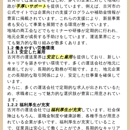
古河市では運送会社をはじめ、多くの企業に対して地域行
政が
手厚いサポート
を提供しています。例えば、古河市の
公式サイトでは企業向けの支援プログラムや補助金情報が
豊富に掲載されています。これらの支援により、新規事業
者も安心して事業を展開できる環境が整っています。
地域の商工会などでもセミナーや研修が定期的に行われ、
地元企業が成長する手助けをしています。運送業界にとっ
ても魅力的な取り組みが数多くあります。
1.2 働きやすい労働環境
1.2.1 安定した雇用
古河市の運送業界は
安定した雇用
を提供しており、新しい
キャリアを築きやすい環境です。多くの運送会社が地元に
根差しており、長期的な勤務が可能です。また、地元企業
との長期的な取引関係により、安定した仕事量を確保して
います。
さらに、多くの運送会社で定期的な求人が出されているた
め、求職者にとって魅力的な選択肢が豊富に用意されてい
ます。
1.2.2 福利厚生が充実
古河市の運送会社では
福利厚生が充実
しています。社会保
険はもちろん、退職金制度や健康診断、各種手当が用意さ
れている企業が多いです。福利厚生が充実していること
で、従業員は安心して働くことができ、長期的なキャリア