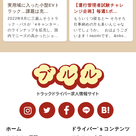
実用域に入った小型EVト
【運行管理者試験チャレ
ラック…課題は充...
ンジ企画】毎週1ポ...
2022年9月に三菱ふそうトラ
もういくつ寝ると〜 そろそろ
ック・バスが「eキャンター」
仕事納めの方も多いんじゃな
のラインナップを拡充し、国
いでしょうか。 おはようござ
内でニーズの高かったショー
います！naomiです。 &nbs...
ト＆ナローボディ（G...
ホーム
ドライバー’ｓコンテンツ