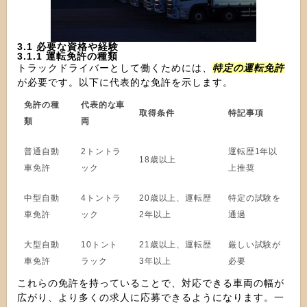
3.1 必要な資格や経験
3.1.1 運転免許の種類
トラックドライバーとして働くためには、
特定の運転免許
が必要です。以下に代表的な免許を示します。
免許の種
代表的な車
取得条件
特記事項
類
両
普通自動
2トントラ
運転歴1年以
18歳以上
車免許
ック
上推奨
中型自動
4トントラ
20歳以上、運転歴
特定の試験を
車免許
ック
2年以上
通過
大型自動
10トント
21歳以上、運転歴
厳しい試験が
車免許
ラック
3年以上
必要
これらの免許を持っていることで、対応できる車両の幅が
広がり、より多くの求人に応募できるようになります。一