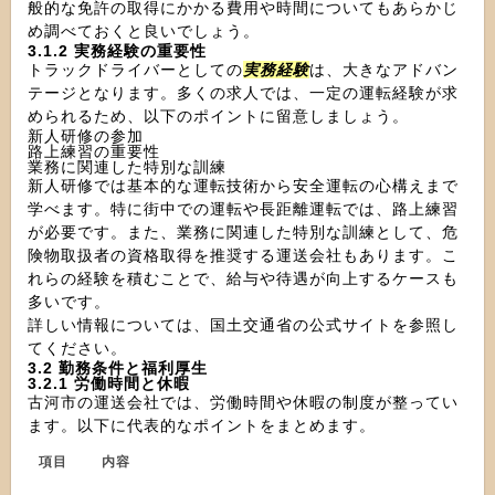
般的な免許の取得にかかる費用や時間についてもあらかじ
め調べておくと良いでしょう。
3.1.2 実務経験の重要性
トラックドライバーとしての
実務経験
は、大きなアドバン
テージとなります。多くの求人では、一定の運転経験が求
められるため、以下のポイントに留意しましょう。
新人研修の参加
路上練習の重要性
業務に関連した特別な訓練
新人研修では基本的な運転技術から安全運転の心構えまで
学べます。特に街中での運転や長距離運転では、路上練習
が必要です。また、業務に関連した特別な訓練として、危
険物取扱者の資格取得を推奨する運送会社もあります。こ
れらの経験を積むことで、給与や待遇が向上するケースも
多いです。
詳しい情報については、国土交通省の公式サイトを参照し
てください。
3.2 勤務条件と福利厚生
3.2.1 労働時間と休暇
古河市の運送会社では、労働時間や休暇の制度が整ってい
ます。以下に代表的なポイントをまとめます。
項目
内容