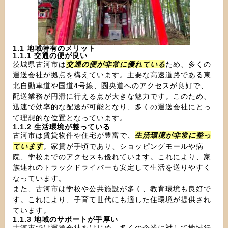
1.1 地域特有のメリット
1.1.1 交通の便が良い
茨城県古河市は
交通の便が非常に優れている
ため、多くの
運送会社が拠点を構えています。主要な高速道路である東
北自動車道や国道4号線、圏央道へのアクセスが良好で、
配送業務が円滑に行える点が大きな魅力です。このため、
迅速で効率的な配送が可能となり、多くの運送会社にとっ
て理想的な位置となっています。
1.1.2 生活環境が整っている
古河市は賃貸物件や住宅が豊富で、
生活環境が非常に整っ
ています
。家賃が手頃であり、ショッピングモールや病
院、学校までのアクセスも優れています。これにより、家
族連れのトラックドライバーも安定して生活を送りやすく
なっています。
また、古河市は学校や公共施設が多く、教育環境も良好で
す。これにより、子育て世代にも適した住環境が提供され
ています。
1.1.3 地域のサポートが手厚い