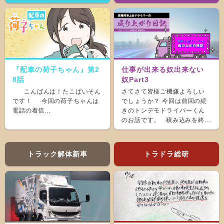
『配車の荷子ちゃん』第2
仕事が出来る奴出来ない
8話
奴Part3
こんばんは！たこぱいそん
さてさて皆様ご機嫌よろしい
です！ 今回の荷子ちゃんは
でしょうか？ 今回は前回の続
電話の着信...
きのトンデモドライバーくん
のお話です。 積み込みを終
え、ホッと...
トラック解体新車
トラドラ総研