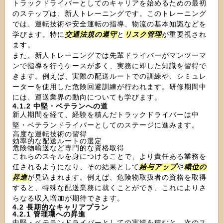
トラックドライバーとしてのキャリアを始めるための最初
のステップは、新人トレーニングです。このトレーニング
では、運転技術や安全運転の指導、物流の基本知識などを
学びます。特に
交通法規の遵守
と
リスク管理
が重要視され
ます。
また、新人トレーニングでは先輩ドライバーがマンツーマ
ンで指導を行うケースが多く、実務に即した知識を習得で
きます。例えば、実際の配送ルートでの訓練や、シミュレ
ーターを使用した危険回避訓練が行われます。研修期間中
には、運送業界の動向についても学びます。
4.1.2 中堅・ベテランへの道
新人期間を経て、経験を積んだトラックドライバーは中
堅・ベテランドライバーとしてのステージに進みます。
高度な運転技術の習得
効率的な配送ルートの選定
危険物輸送など専門的な資格取得
これらのスキルを身につけることで、より責任ある業務を
任されるようになり、その結果として
給与アップ
や
職位の
昇進
が見込まれます。例えば、危険物取扱者の資格を取得
すると、特殊な配送業務に就くことができ、これによりさ
らなる収入増加が期待できます。
4.2 長期的なキャリアプラン
4.2.1 管理職への昇進
中堅・ベテランドライバーとしての実績を積むと、次のス