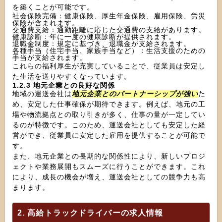
を築くことが可能です。
社会保険完備：健康保険、厚生年金保険、雇用保険、労災
保険が含まれます。
交通費支給：通勤距離に応じた交通費の支給があります。
健康診断：年に一度の健康診断が提供されます。
退職金制度：規定に基づき、退職金が支給されます。
各種手当（住宅手当、家族手当など）：生活支援のための
手当が支給されます。
これらの福利厚生が充実していることで、従業員は安定し
た生活を送りやすくなっています。
1.2.3 地元企業との良好な関係
地域の運送会社は
地元企業とのパートナーシップが強い
た
め、安定した仕事確保が期待できます。例えば、地元の工
場や物流拠点との取り引きが多く、仕事の量が一定してい
るのが特徴です。このため、運送会社としても安定した経
営ができ、従業員に安定した雇用を提供することが可能で
す。
また、地元企業との長期的な関係性により、新しいプロジ
ェクトや業務展開もスムーズに行うことができます。これ
により、成長の機会が増え、運送会社としての競争力も高
まります。
2. 高給トラックドライバーの求人情報