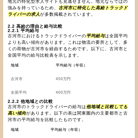
地元の特化型求人サイトも見逃せません。地元ならではの
強みを持っているため、
古河市に特化した高給トラックド
ライバーの求人
が多数掲載されています。
2.2 高給の理由と給与比較
2.2.1 平均給与
古河市におけるトラックドライバーの
平均給与
は全国平均
よりも高い傾向があります。これは物流の要所として、多
くの荷物が古河市を経由するためです。以下に、古河市と
全国平均の給与比較表を示します。
地域
平均給与（年収）
古河市
450万円
全国平均
400万円
2.2.2 他地域との比較
古河市のトラックドライバーの給与は
他地域と比較しても
高い傾向
があります。以下の表は関東圏内の主要都市と古
河市の平均給与を比較したものです。
地域
平均給与（年収）