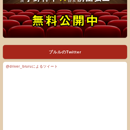
ブルルのTwitter
@driver_bruruによるツイート