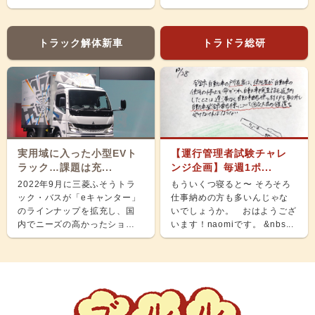
え、ホッと...
トラック解体新車
トラドラ総研
実用域に入った小型EVト
【運行管理者試験チャレ
ラック…課題は充...
ンジ企画】毎週1ポ...
2022年9月に三菱ふそうトラ
もういくつ寝ると〜 そろそろ
ック・バスが「eキャンター」
仕事納めの方も多いんじゃな
のラインナップを拡充し、国
いでしょうか。 おはようござ
内でニーズの高かったショー
います！naomiです。 &nbs...
ト＆ナローボディ（G...