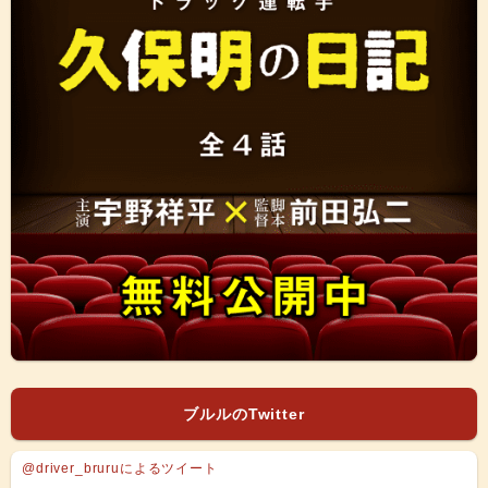
ブルルのTwitter
@driver_bruruによるツイート