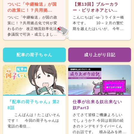
ついに「中継輸送」が国
【第13回】ブルーカラ
の政策に！？共用拠...
ー・ビリオネアとい...
ついに「中継輸送」が国の政
こんにちは(´-ω-`) ライター橋
策に！？共用拠点化で何が変
本です。 10～２月の繁忙
わるのか 改正物流効率化法が
期を越えたはいいが、 今年...
参議院で可決・成立しまし
た。 &nb...
配車の荷子ちゃん
成り上がり日記
『配車の荷子ちゃん』第2
仕事が出来る奴出来ない
8話
奴Part3
こんばんは！たこぱいそん
さてさて皆様ご機嫌よろしい
です！ 今回の荷子ちゃんは
でしょうか？ 今回は前回の続
電話の着信...
きのトンデモドライバーくん
のお話です。 積み込みを終