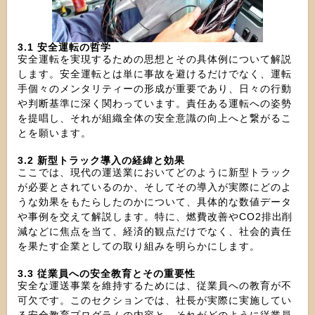
3.1 安全運転の哲学
安全運転を実現するための思想とその具体例について解説
します。安全運転とは単に事故を避けるだけでなく、運転
手個々のメンタリティーの形成が重要であり、日々の行動
や判断基準に深く関わっています。責任ある運転への姿勢
を提唱し、それが組織全体の安全意識の向上へと繋がるこ
とを願います。
3.2 新型トラック導入の経緯と効果
ここでは、現代の運送業においてどのように新型トラック
が必要とされているのか、そしてその導入が実際にどのよ
うな効果をもたらしたのかについて、具体的な数値データ
や事例を交えて解説します。特に、燃費改善やCO2排出削
減などに焦点を当て、経済的観点だけでなく、社会的責任
を果たす企業としての取り組みを明らかにします。
3.3 従業員への安全教育とその重要性
安全な運送事業を維持するためには、従業員への教育が不
可欠です。このセクションでは、社長が実際に実施してい