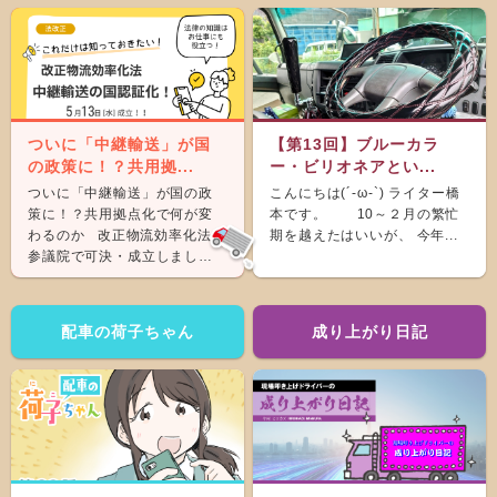
ついに「中継輸送」が国
【第13回】ブルーカラ
の政策に！？共用拠...
ー・ビリオネアとい...
ついに「中継輸送」が国の政
こんにちは(´-ω-`) ライター橋
策に！？共用拠点化で何が変
本です。 10～２月の繁忙
わるのか 改正物流効率化法が
期を越えたはいいが、 今年...
参議院で可決・成立しまし
た。 &nb...
配車の荷子ちゃん
成り上がり日記