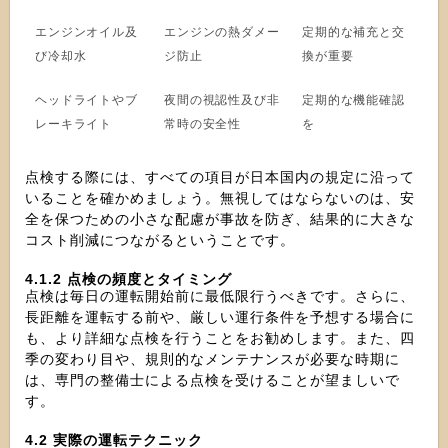
エンジンオイル及
エンジンの熱ダメー
定期的な補充と交
び冷却水
ジ防止
換が重要
ヘッドライトやブ
夜間の視認性及び非
定期的な機能確認
レーキライト
常時の安全性
を
点検する際には、すべての項目が日本国内の規定に沿って
いることを確かめましょう。無視してはならないのは、安
全を保つための小さな配慮が事故を防ぎ、結果的に大きな
コスト削減につながるということです。
4.1.2 点検の頻度とタイミング
点検は毎日の運転開始前に最低限行うべきです。さらに、
長距離を運転する前や、厳しい運行条件を予想する場合に
も、より詳細な点検を行うことをお勧めします。また、四
季の変わり目や、規則的なメンテナンスが必要な時期に
は、専門の整備士による点検を受けることが望ましいで
す。
4.2 実際の運転テクニック