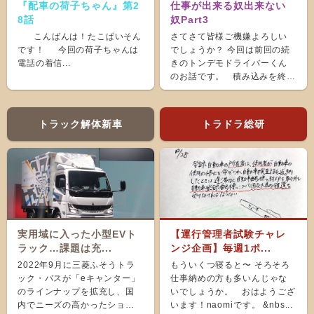
『配車の荷子ちゃん』第2
仕事が出来る奴出来ない
8話
奴Part3
こんばんは！たこぱいそん
さてさて皆様ご機嫌よろしい
です！ 今回の荷子ちゃんは
でしょうか？ 今回は前回の続
電話の着信...
きのトンデモドライバーくん
のお話です。 積み込みを終
え、ホッと...
トラック解体新車
トラドラ総研
実用域に入った小型EVト
【運行管理者試験チャレ
ラック…課題は充...
ンジ企画】毎週1ポ...
2022年9月に三菱ふそうトラ
もういくつ寝ると〜 そろそろ
ック・バスが「eキャンター」
仕事納めの方も多いんじゃな
のラインナップを拡充し、国
いでしょうか。 おはようござ
内でニーズの高かったショー
います！naomiです。 &nbs...