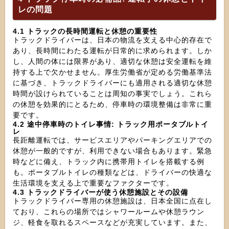
レの問題
4.1 トラックの長時間運転と休憩の重要性
トラックドライバーは、日本の物流を支える中心的存在で
あり、長時間にわたる運転が日常的に求められます。しか
し、人間の体には限界があり、適切な休憩は安全運転を維
持する上で欠かせません。厚生労働省が定める労働基準法
に基づき、トラックドライバーにも適用される適切な休憩
時間が設けられていることは周知の事実でしょう。これら
の休憩を効果的にとるため、停車時の環境整備は非常に重
要です。
4.2 途中停車時のトイレ事情: トラック用ポータブルトイ
レ
長距離運転では、サービスエリアやパーキングエリアでの
休憩が一般的ですが、利用できない場合もあります。緊急
時などに備え、トラック内に携帯用トイレを搭載する例
も。ポータブルトイレの種類などは、ドライバーの快適な
生活環境を支える上で重要なファクターです。
4.3 トラックドライバーが使う休憩施設とその設備
トラックドライバー専用の休憩施設は、日本全国に点在し
ており、これらの場所ではシャワールームや休憩ラウン
ジ、軽食を取れるスペースなどが充実しています。また、