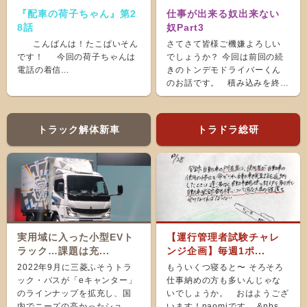
『配車の荷子ちゃん』第2
仕事が出来る奴出来ない
8話
奴Part3
こんばんは！たこぱいそん
さてさて皆様ご機嫌よろしい
です！ 今回の荷子ちゃんは
でしょうか？ 今回は前回の続
電話の着信...
きのトンデモドライバーくん
のお話です。 積み込みを終
え、ホッと...
トラック解体新車
トラドラ総研
実用域に入った小型EVト
【運行管理者試験チャレ
ラック…課題は充...
ンジ企画】毎週1ポ...
2022年9月に三菱ふそうトラ
もういくつ寝ると〜 そろそろ
ック・バスが「eキャンター」
仕事納めの方も多いんじゃな
のラインナップを拡充し、国
いでしょうか。 おはようござ
内でニーズの高かったショー
います！naomiです。 &nbs...