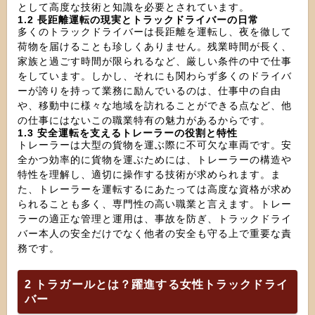
として高度な技術と知識を必要とされています。
1.2 長距離運転の現実とトラックドライバーの日常
多くのトラックドライバーは長距離を運転し、夜を徹して
荷物を届けることも珍しくありません。残業時間が長く、
家族と過ごす時間が限られるなど、厳しい条件の中で仕事
をしています。しかし、それにも関わらず多くのドライバ
ーが誇りを持って業務に励んでいるのは、仕事中の自由
や、移動中に様々な地域を訪れることができる点など、他
の仕事にはないこの職業特有の魅力があるからです。
1.3 安全運転を支えるトレーラーの役割と特性
トレーラーは大型の貨物を運ぶ際に不可欠な車両です。安
全かつ効率的に貨物を運ぶためには、トレーラーの構造や
特性を理解し、適切に操作する技術が求められます。ま
た、トレーラーを運転するにあたっては高度な資格が求め
られることも多く、専門性の高い職業と言えます。トレー
ラーの適正な管理と運用は、事故を防ぎ、トラックドライ
バー本人の安全だけでなく他者の安全も守る上で重要な責
務です。
2 トラガールとは？躍進する女性トラックドライ
バー