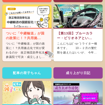
ついに「中継輸送」が国
【第13回】ブルーカラ
の政策に！？共用拠...
ー・ビリオネアとい...
ついに「中継輸送」が国の政
こんにちは(´-ω-`) ライター橋
策に！？共用拠点化で何が変
本です。 10～２月の繁忙
わるのか 改正物流効率化法が
期を越えたはいいが、 今年...
参議院で可決・成立しまし
た。 &nb...
配車の荷子ちゃん
成り上がり日記