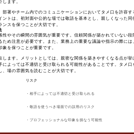
介します。
、部署やチーム内でのコミュニケーションにおいてタメ口を許容す
イントは、初対面や公的な場では敬語を基本とし、親しくなった同
ランスを保つことが大切です。
法
係性やその瞬間の雰囲気が重要です。信頼関係が築かれていない段
るため注意が必要です。また、業務上の重要な議論や指示の際には
印象を保つことが重要です。
在します。メリットとしては、親密な関係を築きやすくなる点が挙
手によっては不適切と受け取られる可能性があることです。タメ口
し、場の雰囲気を読むことが大切です。
リスク
・相手によっては不適切と受け取られる
・敬語を使うべき場面での誤用のリスク
・プロフェッショナルな印象を損なう可能性