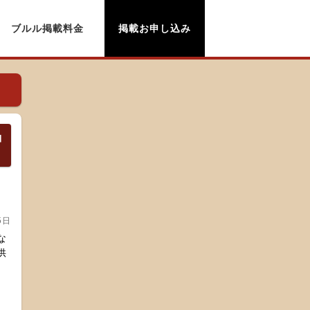
ブルル掲載料金
掲載お申し込み
コ
5日
な
供