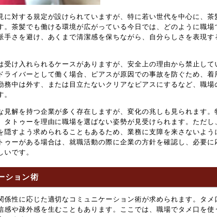
見に対する規定が設けられていますが、特に若い世代を中心に、茶
す。茶髪でも働ける環境が広がっている今日では、どのように職場
派手さを避け、あくまで清潔感を保ちながら、自分らしさを表現す
は受け入れられるケースがありますが、安全上の理由から禁止して
ドライバーとして働く場合、ピアスが原因での事故を防ぐため、着
勤務中は外す、または目立たないクリアなピアスにするなど、職場
す。
な見解を持つ企業が多く存在しますが、変化の兆しも見られます。
、タトゥーを理由に職場を選ばない姿勢が見受けられます。ただし
を隠すよう求められることもあるため、業務に支障を来さないよう
トゥーがある場合は、就職活動の際に企業の方針を確認し、必要に
しいです。
ケーション術
関係性に応じた適切なコミュニケーション術が求められます。タメ
信感や疎外感を生むこともあります。ここでは、職場でタメ口を使