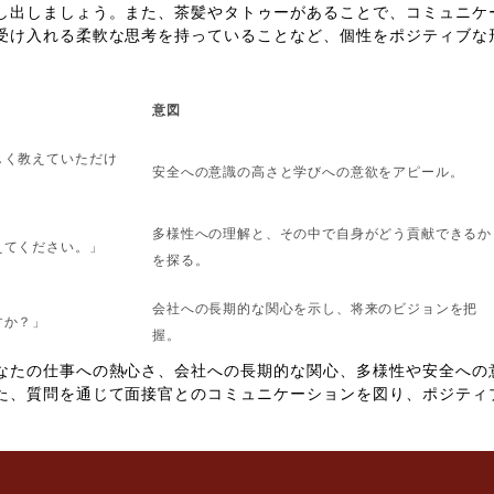
し出しましょう。また、茶髪やタトゥーがあることで、コミュニケ
受け入れる柔軟な思考を持っていることなど、個性をポジティブな
意図
しく教えていただけ
安全への意識の高さと学びへの意欲をアピール。
多様性への理解と、その中で自身がどう貢献できるか
えてください。」
を探る。
会社への長期的な関心を示し、将来のビジョンを把
すか？」
握。
なたの仕事への熱心さ、会社への長期的な関心、多様性や安全への
た、質問を通じて面接官とのコミュニケーションを図り、ポジティ