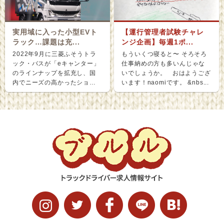
実用域に入った小型EVト
【運行管理者試験チャレ
ラック…課題は充...
ンジ企画】毎週1ポ...
2022年9月に三菱ふそうトラ
もういくつ寝ると〜 そろそろ
ック・バスが「eキャンター」
仕事納めの方も多いんじゃな
のラインナップを拡充し、国
いでしょうか。 おはようござ
内でニーズの高かったショー
います！naomiです。 &nbs...
ト＆ナローボディ（G...