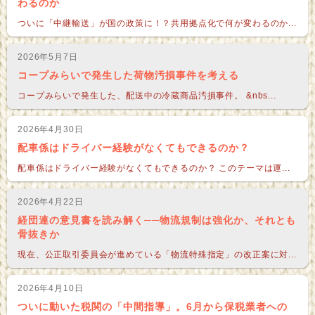
わるのか
ついに「中継輸送」が国の政策に！？共用拠点化で何が変わるのか...
2026年5月7日
コープみらいで発生した荷物汚損事件を考える
コープみらいで発生した、配送中の冷蔵商品汚損事件。 &nbs...
2026年4月30日
配車係はドライバー経験がなくてもできるのか？
配車係はドライバー経験がなくてもできるのか？ このテーマは運...
2026年4月22日
経団連の意見書を読み解く──物流規制は強化か、それとも
骨抜きか
現在、公正取引委員会が進めている「物流特殊指定」の改正案に対...
2026年4月10日
ついに動いた税関の「中間指導」。6月から保税業者への