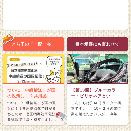
とら子の「一配一会」
橋本愛喜にも言わせて
ついに「中継輸送」が国
【第13回】ブルーカラ
の政策に！？共用拠...
ー・ビリオネアとい...
ついに「中継輸送」が国の政
こんにちは(´-ω-`) ライター橋
策に！？共用拠点化で何が変
本です。 10～２月の繁忙
わるのか 改正物流効率化法が
期を越えたはいいが、 今年...
参議院で可決・成立しまし
た。 &nb...