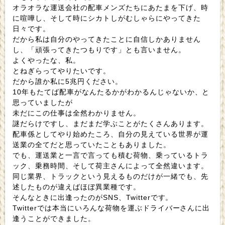
オラオラな運送会社の配車メンズたちにあたまを下げ、時
に喧嘩し、そして時にシカトしがむしゃらにやってきた
日々です。
だから私は自分のやってきたことに自信しかありません
し、「頑張ってきたつもりです」とも言いません。
よくやったな、私。
とねぎらってやりたいです。
だから誰か私に5兆円ください。
10年もたてば配車がなんたるかがわかるんじゃないか、と
思っていましたが
未だにこの仕事は全然わかりません。
謎だらけですし、まだまだ学ぶことがたくさんあります。
配車係としてやり始めたころ、自分の見えている世界が運
送業の全てだと思っていたこともありました。
でも、運送業と一言で言っても積む荷物、乗っているトラ
ック、乗務時間、そして荷主さんによって全然違います。
同じ業界、トラックという見えるものだけが一緒でも、先
述したものが違えばほぼ異業種です。
そんなときに出逢ったのがSNS、Twitterです。
Twitterでは本当にいろんな荷物を運ぶドライバーさんに出
逢うことができました。