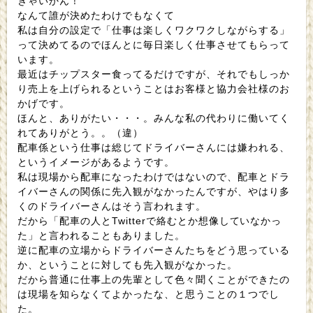
きゃいかん！
なんて誰が決めたわけでもなくて
私は自分の設定で「仕事は楽しくワクワクしながらする」
って決めてるのでほんとに毎日楽しく仕事させてもらって
います。
最近はチップスター食ってるだけですが、それでもしっか
り売上を上げられるということはお客様と協力会社様のお
かげです。
ほんと、ありがたい・・・。みんな私の代わりに働いてく
れてありがとう。。（違）
配車係という仕事は総じてドライバーさんには嫌われる、
というイメージがあるようです。
私は現場から配車になったわけではないので、配車とドラ
イバーさんの関係に先入観がなかったんですが、やはり多
くのドライバーさんはそう言われます。
だから「配車の人とTwitterで絡むとか想像していなかっ
た」と言われることもありました。
逆に配車の立場からドライバーさんたちをどう思っている
か、ということに対しても先入観がなかった。
だから普通に仕事上の先輩として色々聞くことができたの
は現場を知らなくてよかったな、と思うことの１つでし
た。