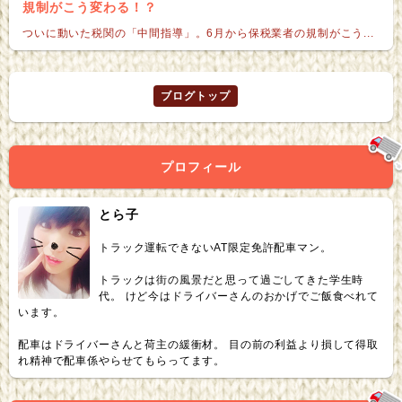
規制がこう変わる！？
ついに動いた税関の「中間指導」。6月から保税業者の規制がこう...
ブログトップ
プロフィール
とら子
トラック運転できないAT限定免許配車マン。
トラックは街の風景だと思って過ごしてきた学生時
代。 けど今はドライバーさんのおかげでご飯食べれて
います。
配車はドライバーさんと荷主の緩衝材。 目の前の利益より損して得取
れ精神で配車係やらせてもらってます。