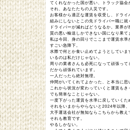
てくれなかった国が悪い、トラック協会
それ、あなたたちの人災です。
お客様から適正な運賃を収受し、ドライ
組みにしないとこの先ドライバー職に就
ドライバーが減ればどうなるか。業界が
質の悪い輸送しかできない国になり果て
私は今回、身の回りでここまで運賃水準
すごい急降下。
水際で何とか食い止めてようとしていま
いるのは私だけじゃない。
周りの業者さんも必死になって頑張って
だから頑張れています。
一人だったら絶対無理。
仲間がいてくれてよかった、と本当に思
これから状況が変わっていくと運賃もき
でも簡単なことじゃない。
一度下がった運賃を水準に戻していくた
それをいまからやらないと2024年以降
大手運送会社が無知ならこちらから教え
それも教育です。
やるしかない。