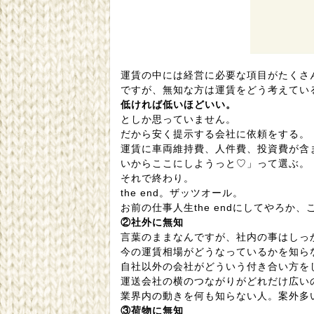
運賃の中には経営に必要な項目がたくさ
ですが、無知な方は運賃をどう考えてい
低ければ低いほどいい。
としか思っていません。
だから安く提示する会社に依頼をする。
運賃に車両維持費、人件費、投資費が含
いからここにしようっと♡」って選ぶ。
それで終わり。
the end。ザッツオール。
お前の仕事人生the endにしてやろか、
②社外に無知
言葉のままなんですが、社内の事はしっ
今の運賃相場がどうなっているかを知ら
自社以外の会社がどういう付き合い方を
運送会社の横のつながりがどれだけ広い
業界内の動きを何も知らない人。案外多
③荷物に無知