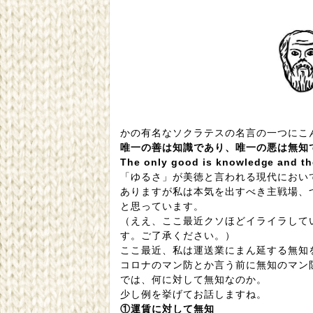
かの有名なソクラテスの名言の一つにこ
唯一の善は知識であり、唯一の悪は無知
The only good is knowledge and the
「ゆるさ」が美徳と言われる現代におい
ありますが私は本気を出すべき主戦場、
と思っています。
（ええ、ここ最近クソほどイライラして
す。ご了承ください。）
ここ最近、私は運送業にまん延する無知
コロナのマン防とか言う前に無知のマン
では、何に対して無知なのか。
少し例を挙げてお話しますね。
①運賃に対して無知