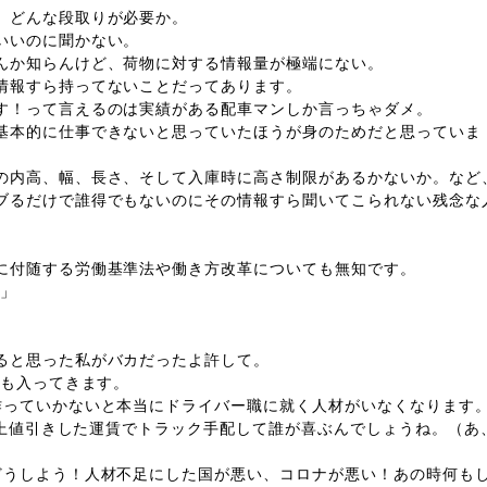
、どんな段取りが必要か。
いいのに聞かない。
んか知らんけど、荷物に対する情報量が極端にない。
情報すら持ってないことだってあります。
す！って言えるのは実績がある配車マンしか言っちゃダメ。
基本的に仕事できないと思っていたほうが身のためだと思っていま
の内高、幅、長さ、そして入庫時に高さ制限があるかないか。など
ブるだけで誰得でもないのにその情報すら聞いてこられない残念な
に付随する労働基準法や働き方改革についても無知です。
？」
ると思った私がバカだったよ許して。
にも入ってきます。
作っていかないと本当にドライバー職に就く人材がいなくなります
円以上値引きした運賃でトラック手配して誰が喜ぶんでしょうね。（あ
どうしよう！人材不足にした国が悪い、コロナが悪い！あの時何も