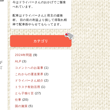
今はドライバーさんのおかげでご飯食
べれています。
配車はドライバーさんと荷主の緩衝
材。 目の前の利益より損して得取れ精
神で配車係やらせてもらってます。
カテゴリ
2024年問題
(9)
ALP
(3)
が
だ
コメントへのお返事
(1)
これからの運送業界
(2)
ドライバーさん紹介
(2)
トラステ有効活用
(1)
とら子独り言
(27)
仕事
(20)
国の施策
(5)