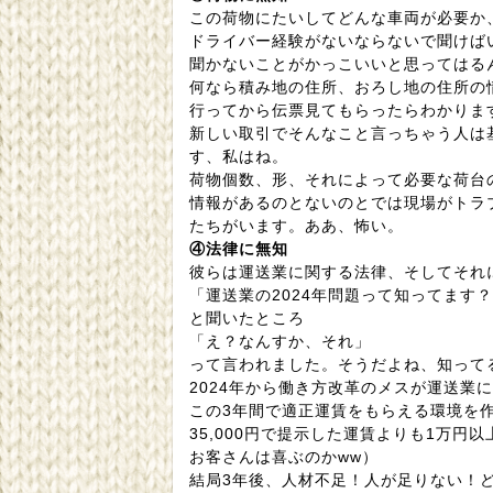
この荷物にたいしてどんな車両が必要か
ドライバー経験がないならないで聞けば
聞かないことがかっこいいと思ってはる
何なら積み地の住所、おろし地の住所の
行ってから伝票見てもらったらわかりま
新しい取引でそんなこと言っちゃう人は
す、私はね。
荷物個数、形、それによって必要な荷台
情報があるのとないのとでは現場がトラ
たちがいます。ああ、怖い。
④法律に無知
彼らは運送業に関する法律、そしてそれ
「運送業の2024年問題って知ってます
と聞いたところ
「え？なんすか、それ」
って言われました。そうだよね、知って
2024年から働き方改革のメスが運送業
この3年間で適正運賃をもらえる環境を
35,000円で提示した運賃よりも1万
お客さんは喜ぶのかww）
結局3年後、人材不足！人が足りない！